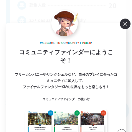
20
募集人数
25+ casual LGBTQ-friendly
W
E
L
C
O
M
E
T
O
C
O
M
M
U
N
I
T
Y
F
I
N
D
E
R
!
コミュニティファインダーにようこ
そ！
EN
フリーカンパニーやリンクシェルなど、自分のプレイに合ったコ
ミュニティに加入して、
詳細を見る
ファイナルファンタジーXIVの世界をもっと楽しもう！
募集期間: 2026/09/04 まで
コミュニティファインダーの使い方
フリーカンパニー
NEW