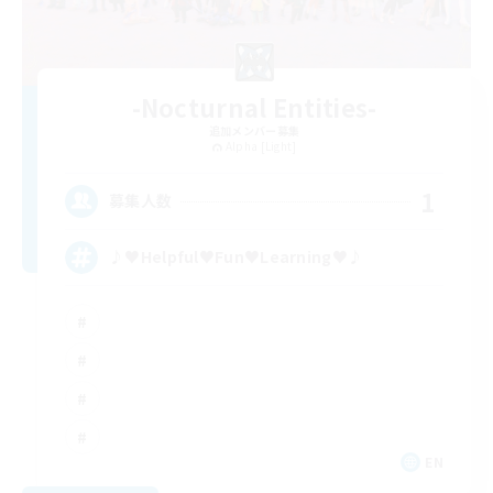
-Nocturnal Entities-
追加メンバー募集
Alpha [Light]
1
募集人数
♪♥Helpful♥Fun♥Learning♥♪
EN