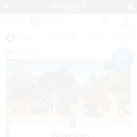
リスト
募集作成
#初心者/若葉歓迎
#絶挑戦
#零式挑戦
アピールタグ
フリーカンパニー
NEW
Reflections