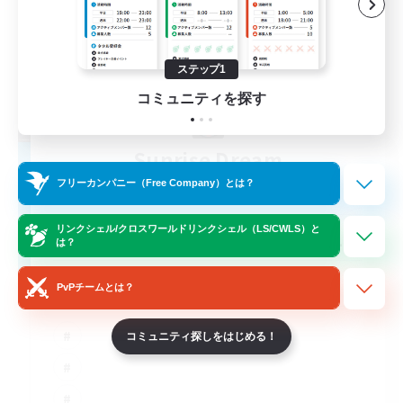
ステップ1
コミュニティを探す
Sunrise Dream
追加メンバー募集
フリーカンパニー（Free Company）とは？
Alpha [Light]
リンクシェル/クロスワールドリンクシェル（LS/CWLS）と
15
募集人数
は？
Warm and cozy
PvPチームとは？
コミュニティ探しをはじめる！