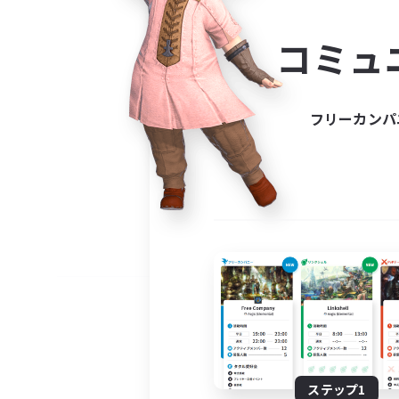
コミ
コミュ
コミュニ
自分に合っ
フリーカンパ
ステップ1