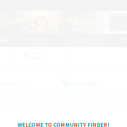
始める
プレイガイド
コミュニティ
ラ
WORLD
Alpha
カンパニー
LS & CWLS
(48)
(28)
コミュニティファインダー
W
E
L
C
O
M
E
T
O
C
O
M
M
U
N
I
T
Y
F
I
N
D
E
R
!