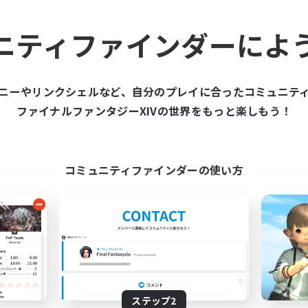
ュニティメンバーを集め
ニティファインダーによ
ティファインダーは、一緒に冒険する仲間を募集することが
た仲間を集めて、ファイナルファンタジーXIVの世界をもっ
ニーやリンクシェルなど、自分のプレイに合ったコミュニテ
ファイナルファンタジーXIVの世界をもっと楽しもう！
新規募集を作成する
コミュニティファインダーの使い方
ステップ2