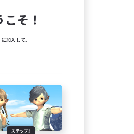
よう！
うこそ！
できます。
と楽しもう！
ィに加入して、
ステップ3