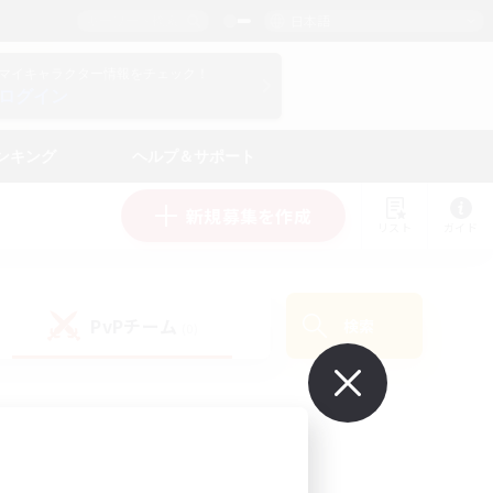
日本語
マイキャラクター情報をチェック！
ログイン
ンキング
ヘルプ＆サポート
新規募集を作成
リスト
ガイド
PvPチーム
検索
(0)
で