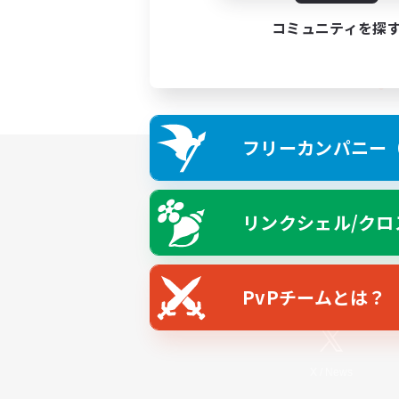
コミュニティを探
フリーカンパニー（F
リンクシェル/クロ
PvPチームとは？
X
/
News