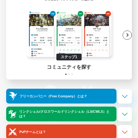
ゲームダウンロード
Official Information
/
X
News
YouTube
ステップ1
コミュニティを探す
Instagram
Twitch
フリーカンパニー（Free Company）とは？
LINE
Bluesky
リンクシェル/クロスワールドリンクシェル（LS/CWLS）と
は？
レーティング制度について
プライバシーポリシー
著作権について
サポートセンター
PvPチームとは？