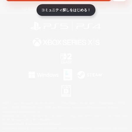
ライセンス
ルール＆ポリシー
利用者情報の外部送信について
コミュニティ探しをはじめる！
©2026 Sony Interactive Entertainment LLC."PlayStation Family Mark", "PlayStation", "PS5
logo", "PS5", "PS4 logo" and "PS4" are registered trademarks or trademarks of Sony
Interactive Entertainment Inc.
Microsoft, the XBOX Sphere mark, the Series X|S logo and XBOX Series X|S are trademarks
of the Microsoft group of companies.
Nintendo Switch is a trademark of Nintendo.
Windows is either a registered trademark or trademark of Microsoft Corporation in the United