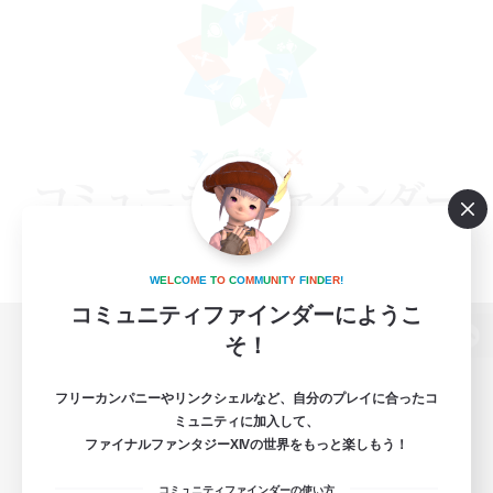
W
E
L
C
O
M
E
T
O
C
O
M
M
U
N
I
T
Y
F
I
N
D
E
R
!
コミュニティファインダーにようこ
そ！
パソコン版へ
フリーカンパニーやリンクシェルなど、自分のプレイに合ったコ
ミュニティに加入して、
ファイナルファンタジーXIVの世界をもっと楽しもう！
関連商品
e-STOREで購入
コミュニティファインダーの使い方