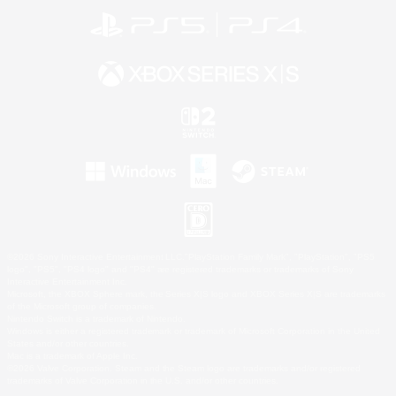
©2026 Sony Interactive Entertainment LLC."PlayStation Family Mark", "PlayStation", "PS5
logo", "PS5", "PS4 logo" and "PS4" are registered trademarks or trademarks of Sony
Interactive Entertainment Inc.
Microsoft, the XBOX Sphere mark, the Series X|S logo and XBOX Series X|S are trademarks
of the Microsoft group of companies.
Nintendo Switch is a trademark of Nintendo.
Windows is either a registered trademark or trademark of Microsoft Corporation in the United
States and/or other countries.
Mac is a trademark of Apple Inc.
©2026 Valve Corporation. Steam and the Steam logo are trademarks and/or registered
trademarks of Valve Corporation in the U.S. and/or other countries.