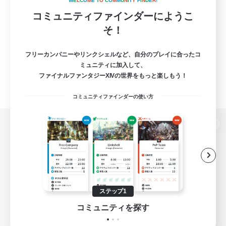
W
E
L
C
O
M
E
T
O
C
O
M
M
U
N
I
T
Y
F
I
N
D
E
R
!
コミュニティファインダーにようこ
そ！
フリーカンパニーやリンクシェルなど、自分のプレイに合ったコ
ミュニティに加入して、
ファイナルファンタジーXIVの世界をもっと楽しもう！
コミュニティファインダーの使い方
パソコン版へ
関連商品
e-STOREで購入
ステップ1
ゲームダウンロード
コミュニティを探す