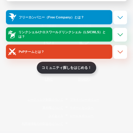
Official Information
フリーカンパニー（Free Company）とは？
/
X
News
YouTube
リンクシェル/クロスワールドリンクシェル（LS/CWLS）と
は？
PvPチームとは？
Instagram
Twitch
コミュニティ探しをはじめる！
LINE
Bluesky
レーティング制度について
プライバシーポリシー
著作権について
サポートセンター
ライセンス
ルール＆ポリシー
利用者情報の外部送信について