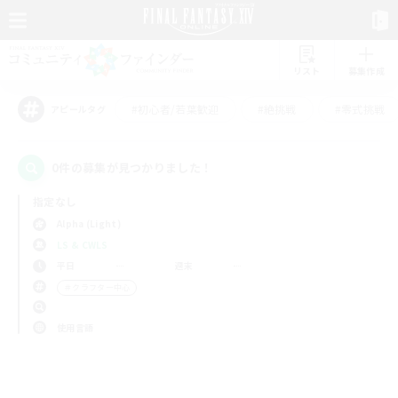
リスト
募集作成
#初心者/若葉歓迎
#絶挑戦
#零式挑戦
アピールタグ
0件の募集が見つかりました！
指定なし
Alpha (Light)
LS & CWLS
平日
週末
＃クラフター中心
使用言語