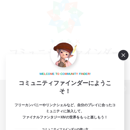
W
E
L
C
O
M
E
T
O
C
O
M
M
U
N
I
T
Y
F
I
N
D
E
R
!
コミュニティファインダーにようこ
そ！
パソコン版へ
フリーカンパニーやリンクシェルなど、自分のプレイに合ったコ
ミュニティに加入して、
ファイナルファンタジーXIVの世界をもっと楽しもう！
関連商品
e-STOREで購入
コミュニティファインダーの使い方