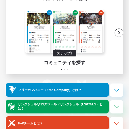
ゲームダウンロード
Official Information
/
X
News
YouTube
ステップ1
コミュニティを探す
Instagram
Twitch
フリーカンパニー（Free Company）とは？
LINE
Bluesky
リンクシェル/クロスワールドリンクシェル（LS/CWLS）と
は？
レーティング制度について
プライバシーポリシー
著作権について
サポートセンター
PvPチームとは？