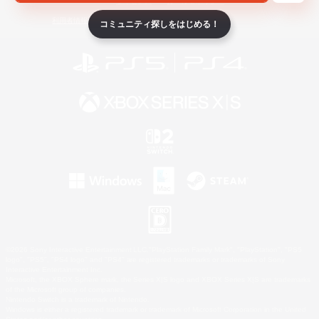
ライセンス
ルール＆ポリシー
利用者情報の外部送信について
コミュニティ探しをはじめる！
©2026 Sony Interactive Entertainment LLC."PlayStation Family Mark", "PlayStation", "PS5
logo", "PS5", "PS4 logo" and "PS4" are registered trademarks or trademarks of Sony
Interactive Entertainment Inc.
Microsoft, the XBOX Sphere mark, the Series X|S logo and XBOX Series X|S are trademarks
of the Microsoft group of companies.
Nintendo Switch is a trademark of Nintendo.
Windows is either a registered trademark or trademark of Microsoft Corporation in the United