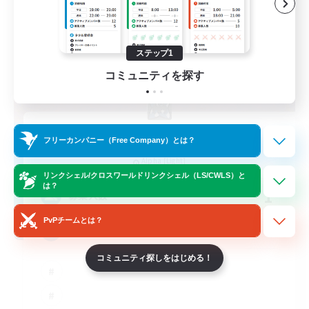
ステップ1
コミュニティを探す
-Nocturnal Entities-
フリーカンパニー（Free Company）とは？
追加メンバー募集
Alpha [Light]
リンクシェル/クロスワールドリンクシェル（LS/CWLS）と
は？
1
募集人数
PvPチームとは？
♪♥Helpful♥Fun♥Learning♥♪
コミュニティ探しをはじめる！