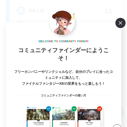
15
募集人数
⭐ Shining ⭐ As ⭐ One
W
E
L
C
O
M
E
T
O
C
O
M
M
U
N
I
T
Y
F
I
N
D
E
R
!
コミュニティファインダーにようこ
そ！
フリーカンパニーやリンクシェルなど、自分のプレイに合ったコ
EN
ミュニティに加入して、
ファイナルファンタジーXIVの世界をもっと楽しもう！
詳細を見る
募集期間: 2026/09/07 まで
コミュニティファインダーの使い方
フリーカンパニー
NEW