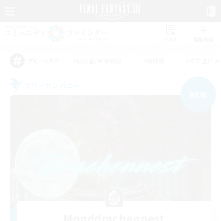
リスト
募集作成
#初心者/若葉歓迎
#絶挑戦
#立ち上げメ
アピールタグ
フリーカンパニー
NEW
Monddrachennest