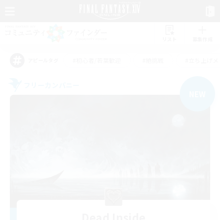
リスト
募集作成
#初心者/若葉歓迎
#絶挑戦
#立ち上げメ
アピールタグ
フリーカンパニー
NEW
Dead Inside