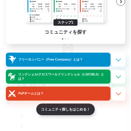
ステップ1
コミュニティを探す
Sprouts4Life
フリーカンパニー（Free Company）とは？
追加メンバー募集
Alpha [Light]
リンクシェル/クロスワールドリンクシェル（LS/CWLS）と
は？
10
募集人数
PvPチームとは？
コミュニティ探しをはじめる！