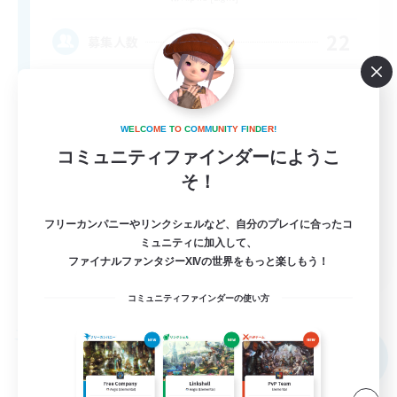
22
募集人数
Content Minded Players
W
E
L
C
O
M
E
T
O
C
O
M
M
U
N
I
T
Y
F
I
N
D
E
R
!
コミュニティファインダーにようこ
そ！
フリーカンパニーやリンクシェルなど、自分のプレイに合ったコ
ミュニティに加入して、
EN
ファイナルファンタジーXIVの世界をもっと楽しもう！
詳細を見る
募集期間: 2026/09/03 まで
コミュニティファインダーの使い方
フリーカンパニー
NEW