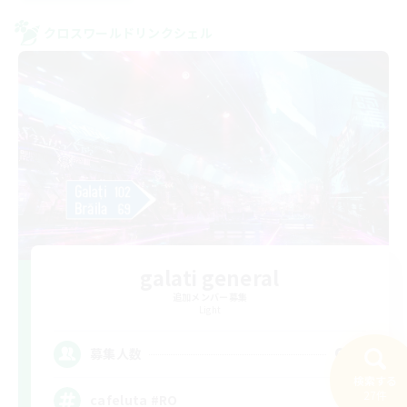
クロスワールドリンクシェル
galati general
追加メンバー募集
Light
99
募集人数
検索する
27件
cafeluta #RO