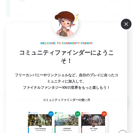
W
E
L
C
O
M
E
T
O
C
O
M
M
U
N
I
T
Y
F
I
N
D
E
R
!
コミュニティファインダーにようこ
そ！
EN / DE / FR
フリーカンパニーやリンクシェルなど、自分のプレイに合ったコ
詳細を見る
ミュニティに加入して、
募集期間: 2026/09/05 まで
ファイナルファンタジーXIVの世界をもっと楽しもう！
クロスワールドリンクシェル
コミュニティファインダーの使い方
NEW