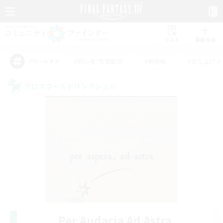
リスト
募集作成
#初心者/若葉歓迎
#絶挑戦
#立ち上げメ
アピールタグ
クロスワールドリンクシェル
Per Audacia Ad Astra