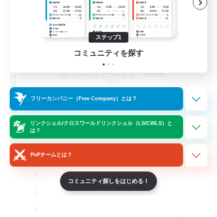
ステップ1
コミュニティを探す
立ち上げメンバー募集
Light
フリーカンパニー（Free Company）とは？
50
募集人数
リンクシェル/クロスワールドリンクシェル（LS/CWLS）と
FFXIV DIscord Server
は？
PvPチームとは？
コミュニティ探しをはじめる！