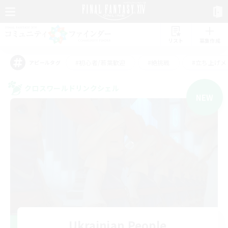
リスト
募集作成
#初心者/若葉歓迎
#絶挑戦
#立ち上げメ
アピールタグ
クロスワールドリンクシェル
NEW
Ukrainian People