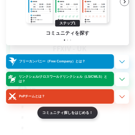
ステップ1
コミュニティを探す
FFXIV - UK
追加メンバー募集
Light
フリーカンパニー（Free Company）とは？
--
募集人数
リンクシェル/クロスワールドリンクシェル（LS/CWLS）と
は？
UK
PvPチームとは？
コミュニティ探しをはじめる！