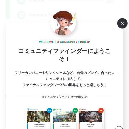
30
募集人数
Community
W
E
L
C
O
M
E
T
O
C
O
M
M
U
N
I
T
Y
F
I
N
D
E
R
!
コミュニティファインダーにようこ
そ！
DE
フリーカンパニーやリンクシェルなど、自分のプレイに合ったコ
ミュニティに加入して、
詳細を見る
募集期間: 2026/09/05 まで
ファイナルファンタジーXIVの世界をもっと楽しもう！
クロスワールドリンクシェル
コミュニティファインダーの使い方