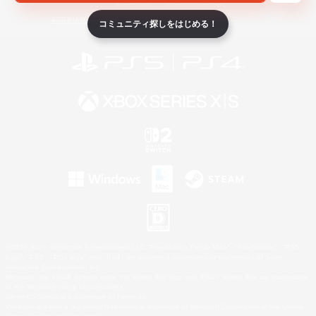
ライセンス
ルール＆ポリシー
利用者情報の外部送信について
コミュニティ探しをはじめる！
©2026 Sony Interactive Entertainment LLC."PlayStation Family Mark", "PlayStation", "PS5
logo", "PS5", "PS4 logo" and "PS4" are registered trademarks or trademarks of Sony
Interactive Entertainment Inc.
Microsoft, the XBOX Sphere mark, the Series X|S logo and XBOX Series X|S are trademarks
of the Microsoft group of companies.
Nintendo Switch is a trademark of Nintendo.
Windows is either a registered trademark or trademark of Microsoft Corporation in the United