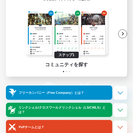
ゲームダウンロード
Official Information
/
X
News
YouTube
ステップ1
コミュニティを探す
Instagram
Twitch
フリーカンパニー（Free Company）とは？
LINE
Bluesky
リンクシェル/クロスワールドリンクシェル（LS/CWLS）と
は？
レーティング制度について
プライバシーポリシー
著作権について
サポートセンター
PvPチームとは？