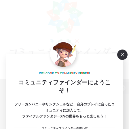
W
E
L
C
O
M
E
T
O
C
O
M
M
U
N
I
T
Y
F
I
N
D
E
R
!
コミュニティファインダーにようこ
そ！
パソコン版へ
フリーカンパニーやリンクシェルなど、自分のプレイに合ったコ
ミュニティに加入して、
ファイナルファンタジーXIVの世界をもっと楽しもう！
関連商品
e-STOREで購入
コミュニティファインダーの使い方