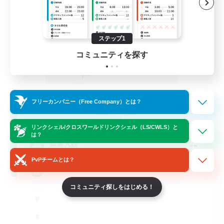
ステップ1
コミュニティを探す
Per Audacia Ad Astra
フリーカンパニー（Free Company）とは？
追加メンバー募集
Light
リンクシェル/クロスワールドリンクシェル（LS/CWLS）と
は？
--
募集人数
PvPチームとは？
ita
コミュニティ探しをはじめる！