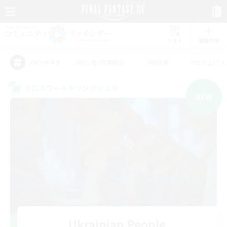
リスト
募集作成
#初心者/若葉歓迎
#絶挑戦
#立ち上げメ
アピールタグ
クロスワールドリンクシェル
NEW
Ukrainian People