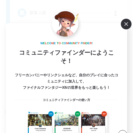
1
募集人数
♪♥Helpful♥Fun♥Learning♥♪
W
E
L
C
O
M
E
T
O
C
O
M
M
U
N
I
T
Y
F
I
N
D
E
R
!
コミュニティファインダーにようこ
そ！
フリーカンパニーやリンクシェルなど、自分のプレイに合ったコ
ミュニティに加入して、
EN
ファイナルファンタジーXIVの世界をもっと楽しもう！
詳細を見る
募集期間: 2026/09/06 まで
コミュニティファインダーの使い方
クロスワールドリンクシェル