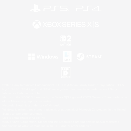
©2026 Sony Interactive Entertainment LLC."PlayStation Family Mark", "PlayStation", "PS5
logo", "PS5", "PS4 logo" and "PS4" are registered trademarks or trademarks of Sony
Interactive Entertainment Inc.
Microsoft, the XBOX Sphere mark, the Series X|S logo and XBOX Series X|S are trademarks
of the Microsoft group of companies.
Nintendo Switch is a trademark of Nintendo.
Windows is either a registered trademark or trademark of Microsoft Corporation in the United
States and/or other countries.
Mac is a trademark of Apple Inc.
©2026 Valve Corporation. Steam and the Steam logo are trademarks and/or registered
trademarks of Valve Corporation in the U.S. and/or other countries.