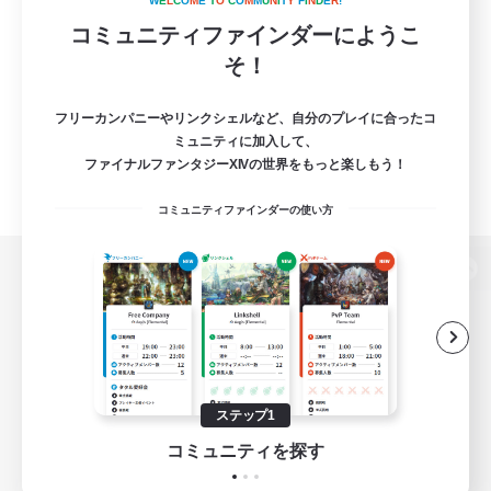
W
E
L
C
O
M
E
T
O
C
O
M
M
U
N
I
T
Y
F
I
N
D
E
R
!
コミュニティファインダーにようこ
そ！
フリーカンパニーやリンクシェルなど、自分のプレイに合ったコ
ミュニティに加入して、
ファイナルファンタジーXIVの世界をもっと楽しもう！
コミュニティファインダーの使い方
パソコン版へ
関連商品
e-STOREで購入
ステップ1
ゲームダウンロード
コミュニティを探す