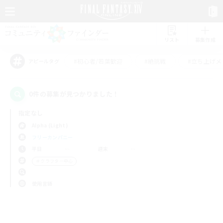
リスト
募集作成
#初心者/若葉歓迎
#絶挑戦
#立ち上げメ
アピールタグ
0件の募集が見つかりました！
指定なし
Alpha (Light)
フリーカンパニー
平日
週末
＃クラフター中心
使用言語