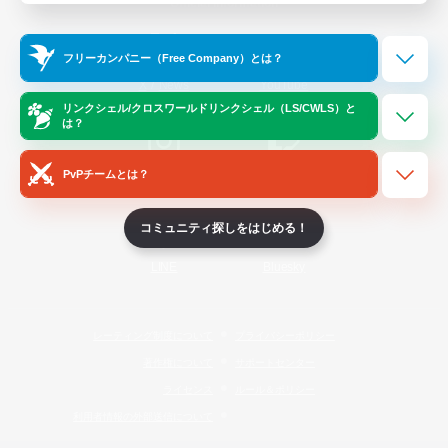
Official Information
フリーカンパニー（Free Company）とは？
/
X
News
YouTube
リンクシェル/クロスワールドリンクシェル（LS/CWLS）と
は？
PvPチームとは？
Instagram
Twitch
コミュニティ探しをはじめる！
LINE
Bluesky
レーティング制度について
プライバシーポリシー
著作権について
サポートセンター
ライセンス
ルール＆ポリシー
利用者情報の外部送信について