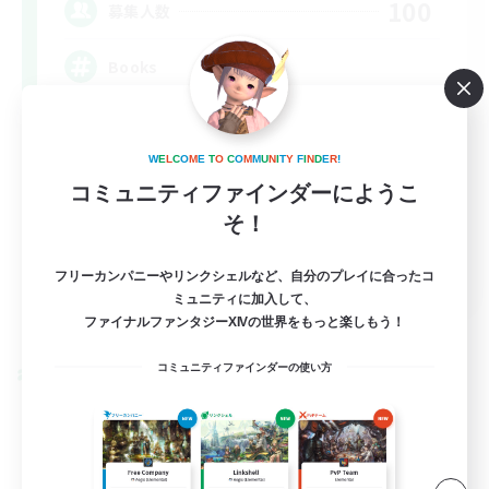
100
募集人数
Books
W
E
L
C
O
M
E
T
O
C
O
M
M
U
N
I
T
Y
F
I
N
D
E
R
!
コミュニティファインダーにようこ
そ！
JA / EN / DE / FR
フリーカンパニーやリンクシェルなど、自分のプレイに合ったコ
ミュニティに加入して、
詳細を見る
ファイナルファンタジーXIVの世界をもっと楽しもう！
募集期間: 2026/09/06 まで
コミュニティファインダーの使い方
クロスワールドリンクシェル