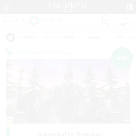
リスト
募集作成
#初心者/若葉歓迎
#絶挑戦
#立ち上げメ
アピールタグ
クロスワールドリンクシェル
NEW
Swaghafte Bomber