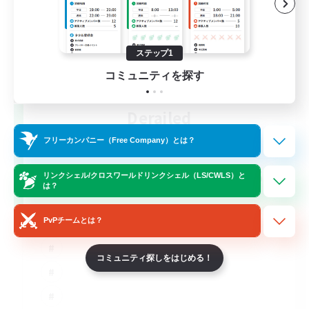
ステップ1
コミュニティを探す
Derailed
追加メンバー募集
フリーカンパニー（Free Company）とは？
Light
50
募集人数
リンクシェル/クロスワールドリンクシェル（LS/CWLS）と
は？
PvPチームとは？
コミュニティ探しをはじめる！