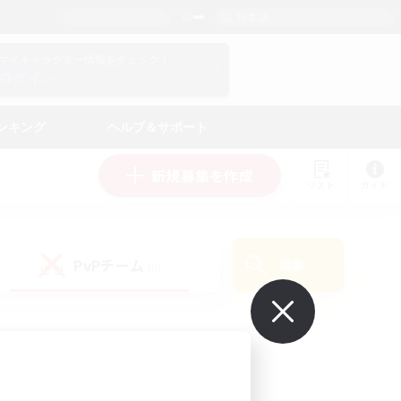
日本語
マイキャラクター情報をチェック！
ログイン
ンキング
ヘルプ＆サポート
新規募集を作成
リスト
ガイド
PvPチーム
検索
(0)
で