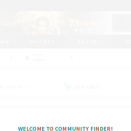
始める
プレイガイド
コミュニティ
ラ
WORLD
Alpha
カンパニー
LS & CWLS
(48)
(27)
コミュニティファインダー
W
E
L
C
O
M
E
T
O
C
O
M
M
U
N
I
T
Y
F
I
N
D
E
R
!