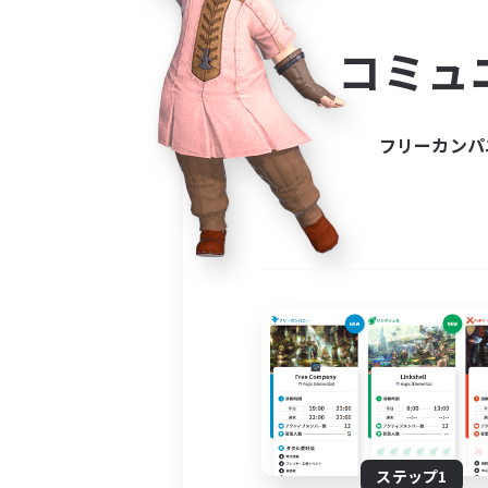
コミ
コミュ
コミュニ
自分に合っ
フリーカンパ
ステップ1