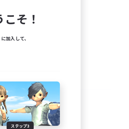
よう！
うこそ！
できます。
と楽しもう！
ィに加入して、
ステップ3