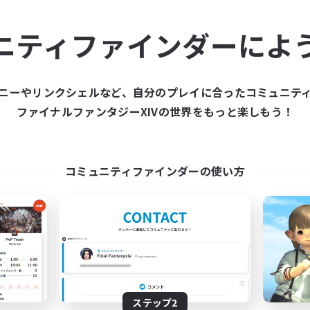
ュニティメンバーを集め
ニティファインダーによ
ティファインダーは、一緒に冒険する仲間を募集することが
た仲間を集めて、ファイナルファンタジーXIVの世界をもっ
ニーやリンクシェルなど、自分のプレイに合ったコミュニテ
ファイナルファンタジーXIVの世界をもっと楽しもう！
新規募集を作成する
コミュニティファインダーの使い方
ステップ2