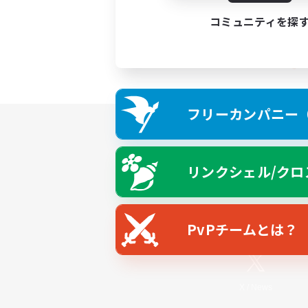
コミュニティを探
フリーカンパニー（F
リンクシェル/クロ
PvPチームとは？
X
/
News