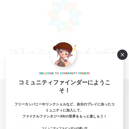
W
E
L
C
O
M
E
T
O
C
O
M
M
U
N
I
T
Y
F
I
N
D
E
R
!
コミュニティファインダーにようこ
そ！
パソコン版へ
フリーカンパニーやリンクシェルなど、自分のプレイに合ったコ
ミュニティに加入して、
ファイナルファンタジーXIVの世界をもっと楽しもう！
関連商品
e-STOREで購入
コミュニティファインダーの使い方