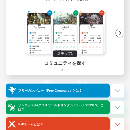
ゲームダウンロード
Official Information
/
X
News
YouTube
ステップ1
コミュニティを探す
Instagram
Twitch
フリーカンパニー（Free Company）とは？
LINE
Bluesky
リンクシェル/クロスワールドリンクシェル（LS/CWLS）と
は？
レーティング制度について
プライバシーポリシー
著作権について
サポートセンター
PvPチームとは？