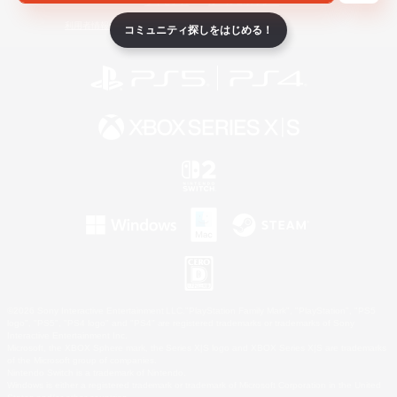
ライセンス
ルール＆ポリシー
利用者情報の外部送信について
コミュニティ探しをはじめる！
©2026 Sony Interactive Entertainment LLC."PlayStation Family Mark", "PlayStation", "PS5
logo", "PS5", "PS4 logo" and "PS4" are registered trademarks or trademarks of Sony
Interactive Entertainment Inc.
Microsoft, the XBOX Sphere mark, the Series X|S logo and XBOX Series X|S are trademarks
of the Microsoft group of companies.
Nintendo Switch is a trademark of Nintendo.
Windows is either a registered trademark or trademark of Microsoft Corporation in the United