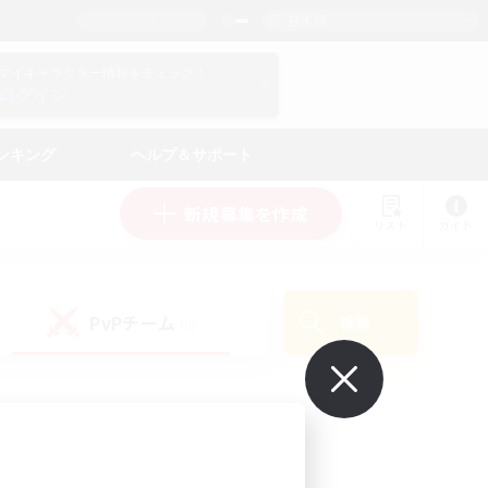
日本語
マイキャラクター情報をチェック！
ログイン
ンキング
ヘルプ＆サポート
新規募集を作成
リスト
ガイド
PvPチーム
検索
(0)
で