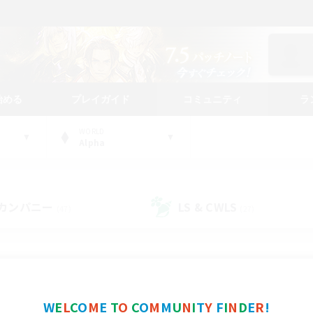
始める
プレイガイド
コミュニティ
ラ
WORLD
Alpha
カンパニー
LS & CWLS
(47)
(27)
コミュニティファインダー
W
E
L
C
O
M
E
T
O
C
O
M
M
U
N
I
T
Y
F
I
N
D
E
R
!