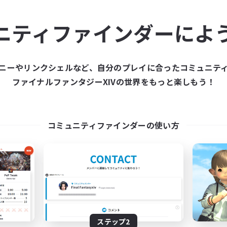
ュニティメンバーを集め
ニティファインダーによ
ティファインダーは、一緒に冒険する仲間を募集することが
た仲間を集めて、ファイナルファンタジーXIVの世界をもっ
ニーやリンクシェルなど、自分のプレイに合ったコミュニテ
ファイナルファンタジーXIVの世界をもっと楽しもう！
新規募集を作成する
コミュニティファインダーの使い方
ステップ2