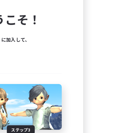
よう！
うこそ！
できます。
と楽しもう！
ィに加入して、
ステップ3