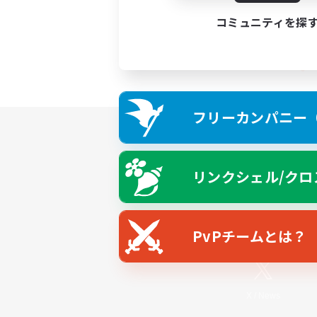
コミュニティを探
フリーカンパニー（F
リンクシェル/クロ
PvPチームとは？
X
/
News