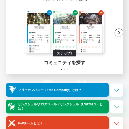
ゲームダウンロード
Official Information
/
X
News
YouTube
ステップ1
コミュニティを探す
Instagram
Twitch
フリーカンパニー（Free Company）とは？
LINE
Bluesky
リンクシェル/クロスワールドリンクシェル（LS/CWLS）と
は？
レーティング制度について
プライバシーポリシー
著作権について
サポートセンター
PvPチームとは？