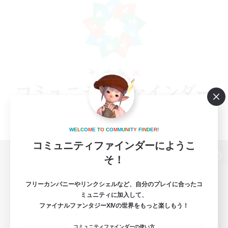
W
E
L
C
O
M
E
T
O
C
O
M
M
U
N
I
T
Y
F
I
N
D
E
R
!
コミュニティファインダーにようこ
そ！
パソコン版へ
フリーカンパニーやリンクシェルなど、自分のプレイに合ったコ
ミュニティに加入して、
ファイナルファンタジーXIVの世界をもっと楽しもう！
関連商品
e-STOREで購入
コミュニティファインダーの使い方