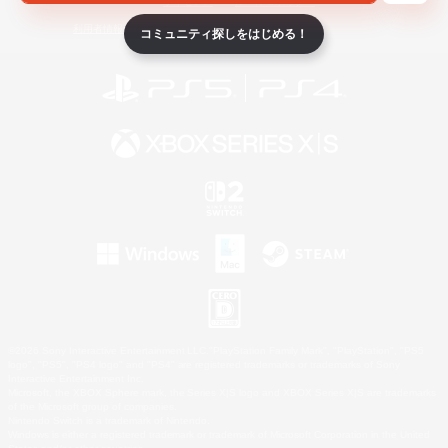
ライセンス
ルール＆ポリシー
利用者情報の外部送信について
コミュニティ探しをはじめる！
©2026 Sony Interactive Entertainment LLC."PlayStation Family Mark", "PlayStation", "PS5
logo", "PS5", "PS4 logo" and "PS4" are registered trademarks or trademarks of Sony
Interactive Entertainment Inc.
Microsoft, the XBOX Sphere mark, the Series X|S logo and XBOX Series X|S are trademarks
of the Microsoft group of companies.
Nintendo Switch is a trademark of Nintendo.
Windows is either a registered trademark or trademark of Microsoft Corporation in the United