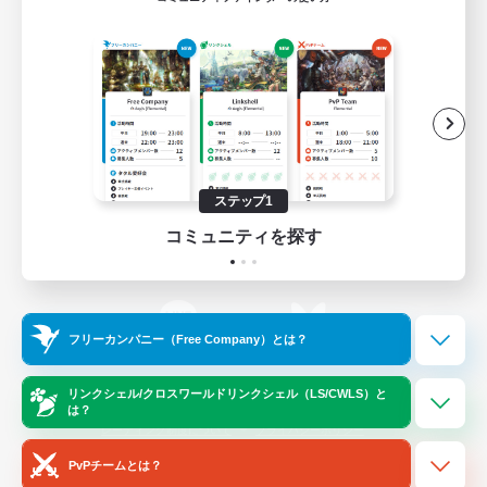
ゲームダウンロード
Official Information
/
X
News
YouTube
ステップ1
コミュニティを探す
Instagram
Twitch
フリーカンパニー（Free Company）とは？
LINE
Bluesky
リンクシェル/クロスワールドリンクシェル（LS/CWLS）と
は？
レーティング制度について
プライバシーポリシー
著作権について
サポートセンター
PvPチームとは？