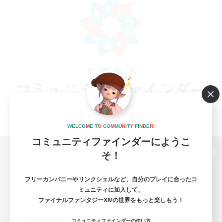
W
E
L
C
O
M
E
T
O
C
O
M
M
U
N
I
T
Y
F
I
N
D
E
R
!
コミュニティファインダーにようこ
そ！
パソコン版へ
フリーカンパニーやリンクシェルなど、自分のプレイに合ったコ
ミュニティに加入して、
ファイナルファンタジーXIVの世界をもっと楽しもう！
関連商品
e-STOREで購入
コミュニティファインダーの使い方