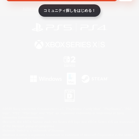
ライセンス
ルール＆ポリシー
利用者情報の外部送信について
コミュニティ探しをはじめる！
©2026 Sony Interactive Entertainment LLC."PlayStation Family Mark", "PlayStation", "PS5
logo", "PS5", "PS4 logo" and "PS4" are registered trademarks or trademarks of Sony
Interactive Entertainment Inc.
Microsoft, the XBOX Sphere mark, the Series X|S logo and XBOX Series X|S are trademarks
of the Microsoft group of companies.
Nintendo Switch is a trademark of Nintendo.
Windows is either a registered trademark or trademark of Microsoft Corporation in the United