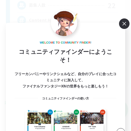
22
募集人数
Content Minded Players
W
E
L
C
O
M
E
T
O
C
O
M
M
U
N
I
T
Y
F
I
N
D
E
R
!
コミュニティファインダーにようこ
そ！
EN
フリーカンパニーやリンクシェルなど、自分のプレイに合ったコ
ミュニティに加入して、
詳細を見る
ファイナルファンタジーXIVの世界をもっと楽しもう！
募集期間: 2026/09/03 まで
コミュニティファインダーの使い方
クロスワールドリンクシェル
NEW