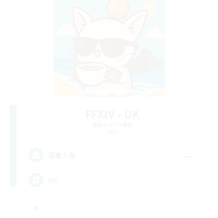
FFXIV - UK
追加メンバー募集
Light
--
募集人数
UK