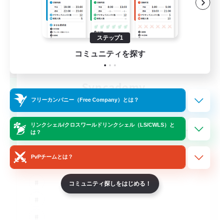
ステップ1
コミュニティを探す
Syncademy
追加メンバー募集
フリーカンパニー（Free Company）とは？
Light
--
リンクシェル/クロスワールドリンクシェル（LS/CWLS）と
募集人数
は？
Synced & MIL Content
PvPチームとは？
コミュニティ探しをはじめる！