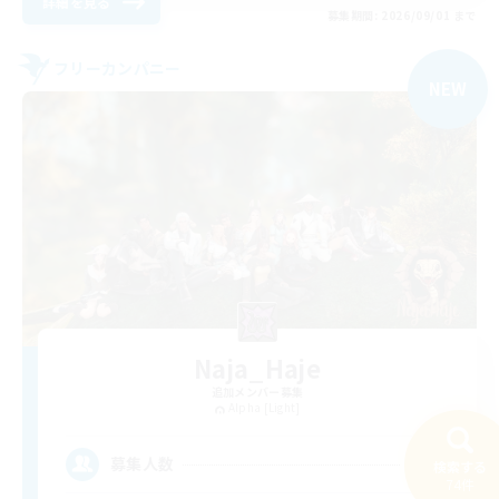
詳細を見る
募集期間: 2026/09/01 まで
フリーカンパニー
NEW
Naja_Haje
追加メンバー募集
Alpha [Light]
25
募集人数
検索する
74件