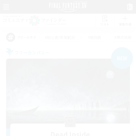
リスト
募集作成
#初心者/若葉歓迎
#絶挑戦
#零式挑戦
アピールタグ
フリーカンパニー
NEW
Dead Inside