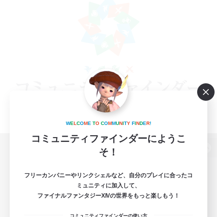
W
E
L
C
O
M
E
T
O
C
O
M
M
U
N
I
T
Y
F
I
N
D
E
R
!
コミュニティファインダーにようこ
そ！
パソコン版へ
フリーカンパニーやリンクシェルなど、自分のプレイに合ったコ
ミュニティに加入して、
ファイナルファンタジーXIVの世界をもっと楽しもう！
関連商品
e-STOREで購入
コミュニティファインダーの使い方