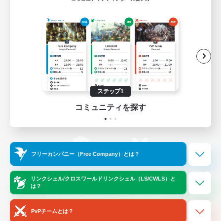
ゲームダウンロード
Official Information
/
X
News
YouTube
ステップ1
コミュニティを探す
Instagram
Twitch
フリーカンパニー（Free Company）とは？
LINE
Bluesky
リンクシェル/クロスワールドリンクシェル（LS/CWLS）と
は？
レーティング制度について
プライバシーポリシー
著作権について
サポートセンター
PvPチームとは？