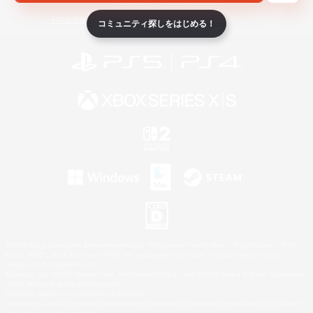
ライセンス
ルール＆ポリシー
利用者情報の外部送信について
コミュニティ探しをはじめる！
©2026 Sony Interactive Entertainment LLC."PlayStation Family Mark", "PlayStation", "PS5
logo", "PS5", "PS4 logo" and "PS4" are registered trademarks or trademarks of Sony
Interactive Entertainment Inc.
Microsoft, the XBOX Sphere mark, the Series X|S logo and XBOX Series X|S are trademarks
of the Microsoft group of companies.
Nintendo Switch is a trademark of Nintendo.
Windows is either a registered trademark or trademark of Microsoft Corporation in the United