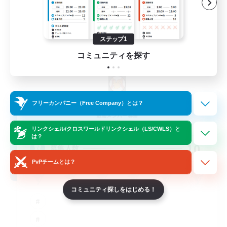
ステップ1
コミュニティを探す
Sprouts4Life
フリーカンパニー（Free Company）とは？
追加メンバー募集
Alpha [Light]
リンクシェル/クロスワールドリンクシェル（LS/CWLS）と
は？
10
募集人数
PvPチームとは？
コミュニティ探しをはじめる！