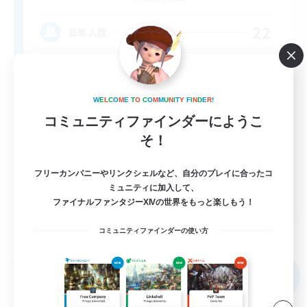
22
募集人数
Content Minded Players
W
E
L
C
O
M
E
T
O
C
O
M
M
U
N
I
T
Y
F
I
N
D
E
R
!
コミュニティファインダーにようこ
そ！
フリーカンパニーやリンクシェルなど、自分のプレイに合ったコ
ミュニティに加入して、
EN
ファイナルファンタジーXIVの世界をもっと楽しもう！
詳細を見る
募集期間: 2026/09/03 まで
コミュニティファインダーの使い方
フリーカンパニー
NEW