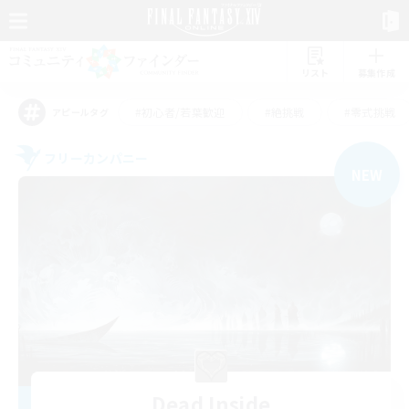
リスト
募集作成
#初心者/若葉歓迎
#絶挑戦
#零式挑戦
アピールタグ
フリーカンパニー
NEW
Dead Inside