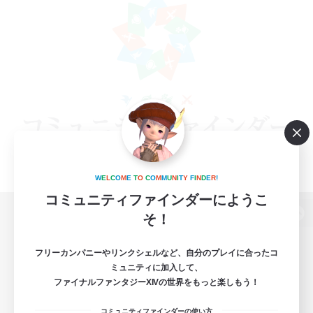
W
E
L
C
O
M
E
T
O
C
O
M
M
U
N
I
T
Y
F
I
N
D
E
R
!
コミュニティファインダーにようこ
そ！
パソコン版へ
フリーカンパニーやリンクシェルなど、自分のプレイに合ったコ
ミュニティに加入して、
ファイナルファンタジーXIVの世界をもっと楽しもう！
関連商品
e-STOREで購入
コミュニティファインダーの使い方