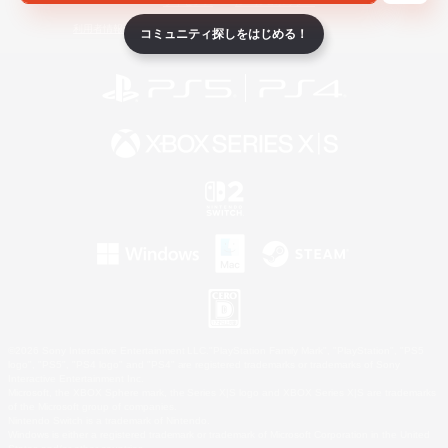
ライセンス
ルール＆ポリシー
利用者情報の外部送信について
コミュニティ探しをはじめる！
©2026 Sony Interactive Entertainment LLC."PlayStation Family Mark", "PlayStation", "PS5
logo", "PS5", "PS4 logo" and "PS4" are registered trademarks or trademarks of Sony
Interactive Entertainment Inc.
Microsoft, the XBOX Sphere mark, the Series X|S logo and XBOX Series X|S are trademarks
of the Microsoft group of companies.
Nintendo Switch is a trademark of Nintendo.
Windows is either a registered trademark or trademark of Microsoft Corporation in the United