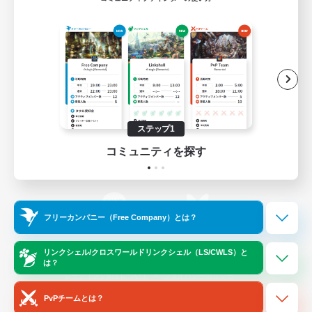
ゲームダウンロード
Official Information
/
X
News
YouTube
ステップ1
コミュニティを探す
Instagram
Twitch
フリーカンパニー（Free Company）とは？
LINE
Bluesky
リンクシェル/クロスワールドリンクシェル（LS/CWLS）と
は？
レーティング制度について
プライバシーポリシー
著作権について
サポートセンター
PvPチームとは？