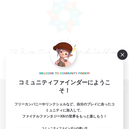
W
E
L
C
O
M
E
T
O
C
O
M
M
U
N
I
T
Y
F
I
N
D
E
R
!
コミュニティファインダーにようこ
そ！
パソコン版へ
フリーカンパニーやリンクシェルなど、自分のプレイに合ったコ
ミュニティに加入して、
ファイナルファンタジーXIVの世界をもっと楽しもう！
関連商品
e-STOREで購入
コミュニティファインダーの使い方