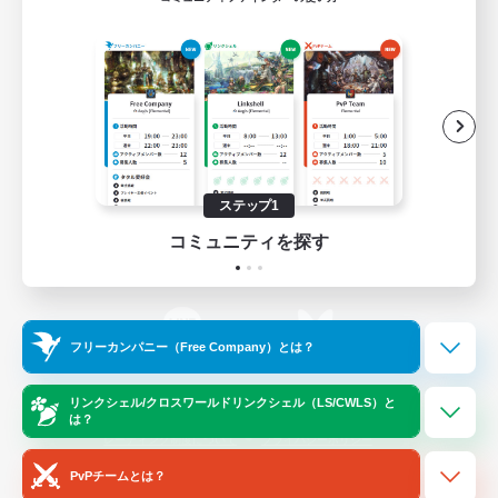
ゲームダウンロード
Official Information
/
X
News
YouTube
ステップ1
コミュニティを探す
Instagram
Twitch
フリーカンパニー（Free Company）とは？
LINE
Bluesky
リンクシェル/クロスワールドリンクシェル（LS/CWLS）と
は？
レーティング制度について
プライバシーポリシー
著作権について
サポートセンター
PvPチームとは？