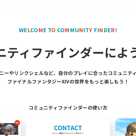
＃プレイヤー主催イベント
W
E
L
C
O
M
E
T
O
C
O
M
M
U
N
I
T
Y
F
I
N
D
E
R
!
ニティファインダーによ
ニーやリンクシェルなど、自分のプレイに合ったコミュニテ
ファイナルファンタジーXIVの世界をもっと楽しもう！
募集数 0件
集が見つかりませんでし
コミュニティファインダーの使い方
条件を変えて検索してみるでっす！