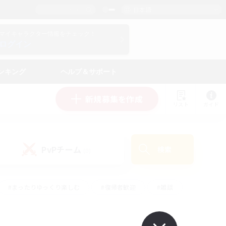
日本語
マイキャラクター情報をチェック！
ログイン
ンキング
ヘルプ＆サポート
新規募集を作成
リスト
ガイド
PvPチーム
検索
(0)
#まったりゆっくり楽しむ
#復帰者歓迎
#雑談
心
#演奏
#トレジャーハント
#ハウジング
）
#プレイヤー主催イベント