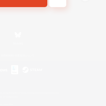
Bluesky
利用者情報の外部送信について
s or trademarks of Sony Interactive Entertainment Inc.
up of companies.
er countries.