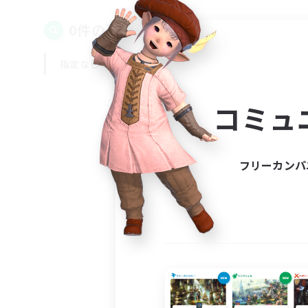
0件の募集が見つかりました！
指定なし
平日
週末
コミュ
フリーカンパ
募