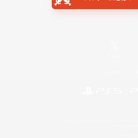
X
/
News
レーティング制度について
©2026 Sony Interactive Entertainment LLC."PlayStation
Microsoft, the 
Windows is e