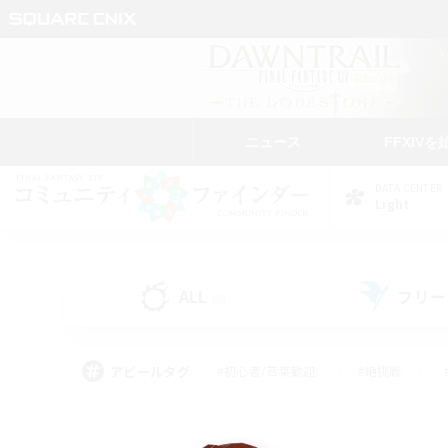
ニュース
FFXIVを
DATA CENTER
Light
ALL
フリー
(0)
アピールタグ
#初心者/若葉歓迎
#絶挑戦
#なんでも楽しむ
#学生中心
#モブハント
#レベリング
#クリア目指し