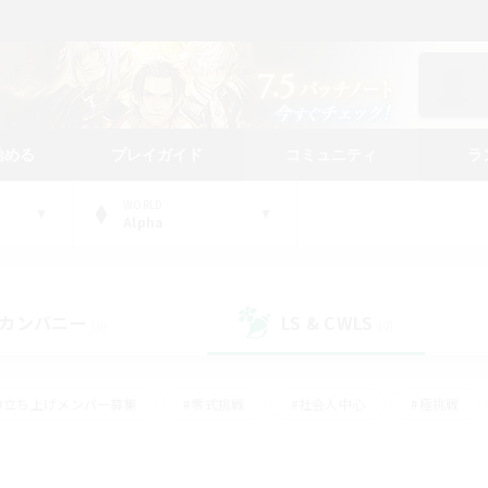
始める
プレイガイド
コミュニティ
ラ
WORLD
Alpha
カンパニー
LS & CWLS
(0)
(0)
#立ち上げメンバー募集
#零式挑戦
#社会人中心
#極挑戦
#体験歓迎
#ロールプレイ
#ギャザラー中心
#クラフター中
て頑張る
#スクリーンショット撮影
#ミラプリ（ミラージュプリズム