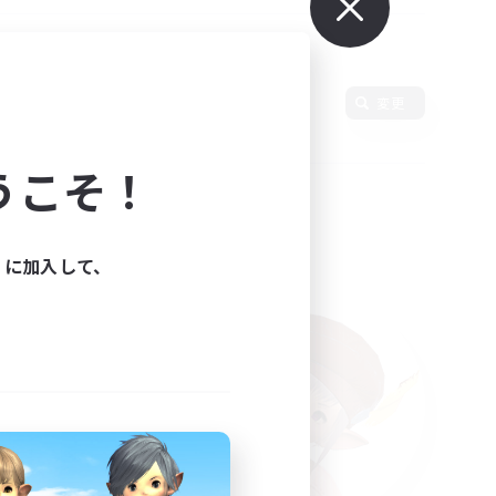
使用言語
変更
うこそ！
ィに加入して、
た。