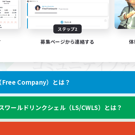
ステップ2
す
募集ページから連絡する
体
ree Company）とは？
スワールドリンクシェル（LS/CWLS）とは？
スマートフォン版へ