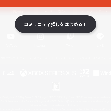
関連商品
e-STOREで購入
ゲームダウンロード
コミュニティ探しをはじめる！
Official Information
YouTube
Instagram
Twitch
LINE
著作権について
プライバシーポリシー
サポートセンター
ライセンス
ルール＆ポリシー
 Family Mark", "PlayStation", "PS5 logo", "PS5", "PS4 logo" and "PS4" are registered trademark
XBOX Sphere mark, the Series X|S logo and XBOX Series X|S are trademarks of the Microsoft gro
Nintendo Switch is a trademark of Nintendo.
ither a registered trademark or trademark of Microsoft Corporation in the United States and/or oth