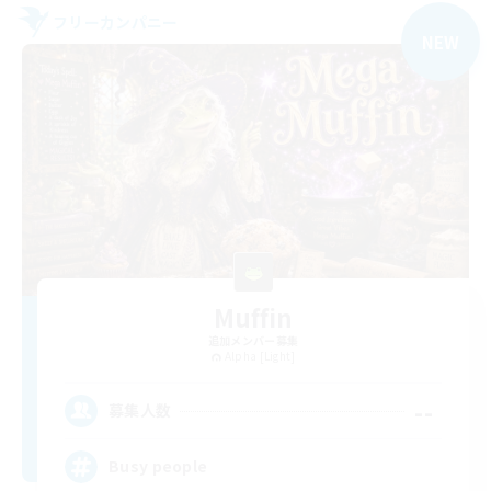
フリーカンパニー
NEW
Muffin
追加メンバー募集
Alpha [Light]
--
募集人数
Busy people