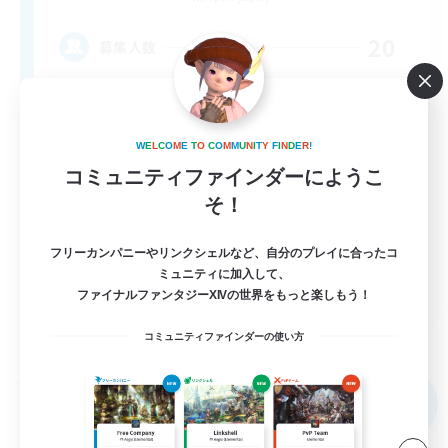
20
募集人数
25+ casual LGBTQ-friendly
W
E
L
C
O
M
E
T
O
C
O
M
M
U
N
I
T
Y
F
I
N
D
E
R
!
コミュニティファインダーにようこ
そ！
フリーカンパニーやリンクシェルなど、自分のプレイに合ったコ
ミュニティに加入して、
EN
ファイナルファンタジーXIVの世界をもっと楽しもう！
詳細を見る
募集期間: 2026/09/04 まで
コミュニティファインダーの使い方
フリーカンパニー
NEW