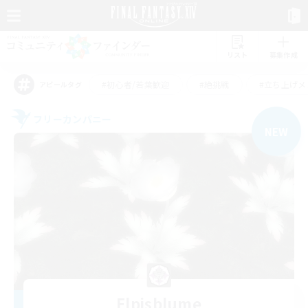
リスト
募集作成
#初心者/若葉歓迎
#絶挑戦
#立ち上げメ
アピールタグ
フリーカンパニー
NEW
Elpisblume