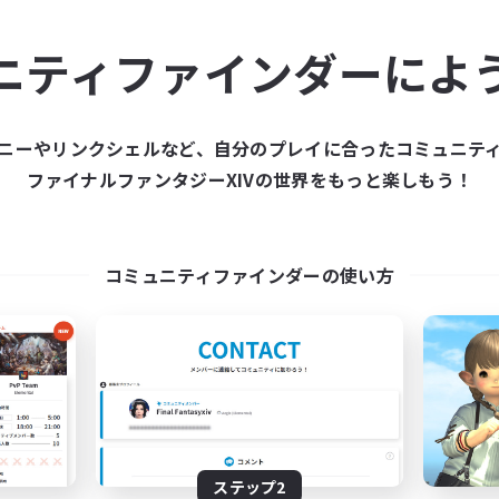
ュニティメンバーを集め
ニティファインダーによ
ティファインダーは、一緒に冒険する仲間を募集することが
た仲間を集めて、ファイナルファンタジーXIVの世界をもっ
ニーやリンクシェルなど、自分のプレイに合ったコミュニテ
ファイナルファンタジーXIVの世界をもっと楽しもう！
新規募集を作成する
コミュニティファインダーの使い方
ステップ2