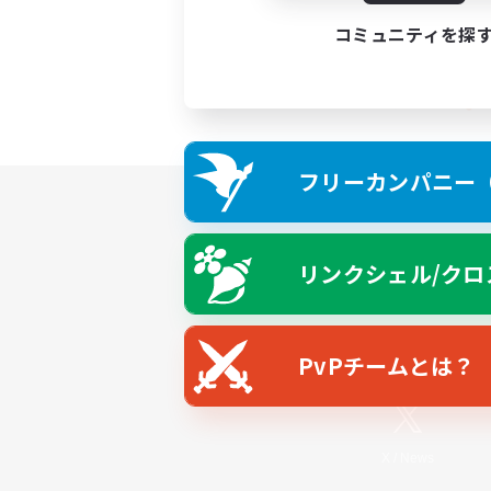
コミュニティを探
フリーカンパニー（F
リンクシェル/クロ
PvPチームとは？
X
/
News