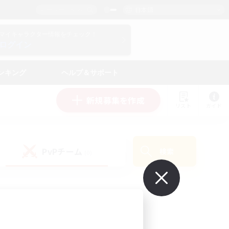
日本語
マイキャラクター情報をチェック！
ログイン
ンキング
ヘルプ＆サポート
新規募集を作成
リスト
ガイド
PvPチーム
検索
(0)
で