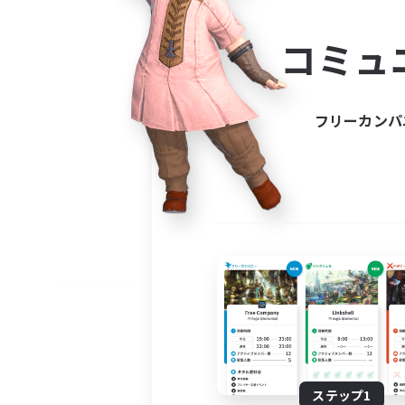
コミ
コミュ
コミュニ
自分に合っ
フリーカンパ
ステップ1