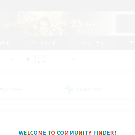
始める
プレイガイド
コミュニティ
ラ
WORLD
Alpha
カンパニー
LS & CWLS
(47)
(27)
コミュニティファインダー
W
E
L
C
O
M
E
T
O
C
O
M
M
U
N
I
T
Y
F
I
N
D
E
R
!