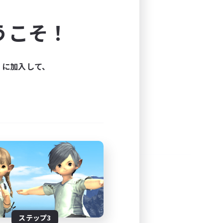
よう！
うこそ！
できます。
と楽しもう！
ィに加入して、
ステップ3