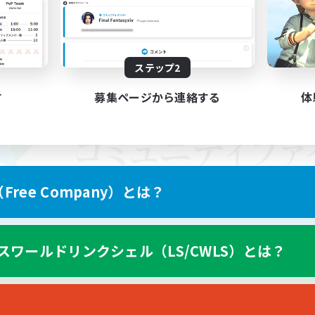
ステップ2
す
募集ページから連絡する
体
ree Company）とは？
スワールドリンクシェル（LS/CWLS）とは？
スマートフォン版へ