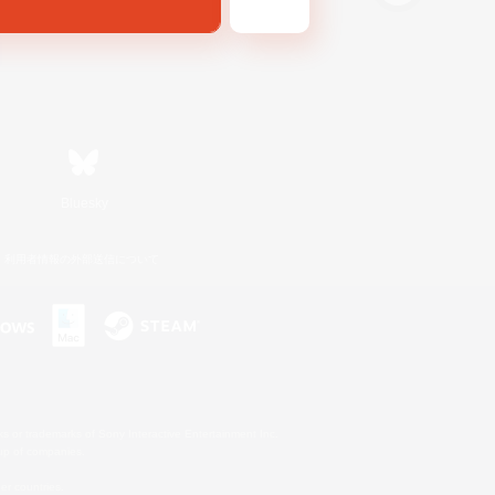
Bluesky
利用者情報の外部送信について
s or trademarks of Sony Interactive Entertainment Inc.
up of companies.
er countries.