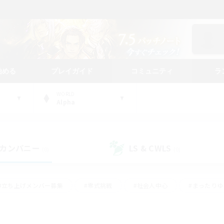
始める
プレイガイド
コミュニティ
ラ
WORLD
Alpha
カンパニー
LS & CWLS
(0)
(0)
#立ち上げメンバー募集
#零式挑戦
#社会人中心
#まったり
体験歓迎
#クラフター中心
#ロールプレイ
#ギャザラー中心
ージュプリズム）
#スクリーンショット撮影
#クリア目指して頑張る