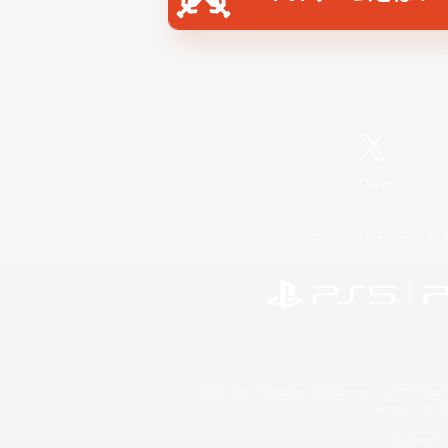
X
/
News
レーティング制度について
©2026 Sony Interactive Entertainment LLC."PlayStation
Microsoft, the 
Windows is e