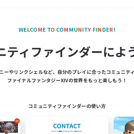
＃クラフター中心
使用言
W
E
L
C
O
M
E
T
O
C
O
M
M
U
N
I
T
Y
F
I
N
D
E
R
!
ニティファインダーによ
ニーやリンクシェルなど、自分のプレイに合ったコミュニテ
ファイナルファンタジーXIVの世界をもっと楽しもう！
募集数 0件
集が見つかりませんでし
コミュニティファインダーの使い方
条件を変えて検索してみるでっす！