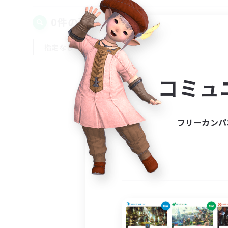
0件の募集が見つかりました！
指定なし
平日
週末
コミュ
フリーカンパ
募