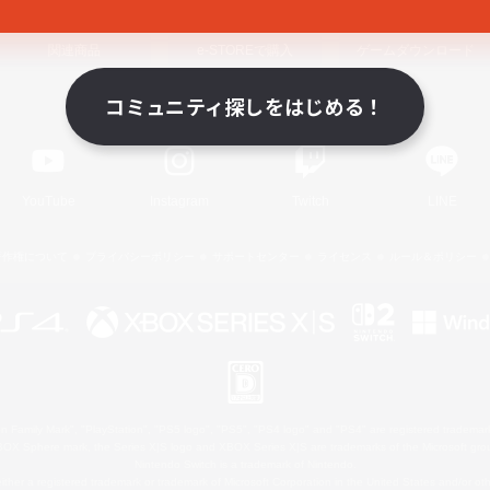
関連商品
e-STOREで購入
ゲームダウンロード
コミュニティ探しをはじめる！
Official Information
YouTube
Instagram
Twitch
LINE
著作権について
プライバシーポリシー
サポートセンター
ライセンス
ルール＆ポリシー
 Family Mark", "PlayStation", "PS5 logo", "PS5", "PS4 logo" and "PS4" are registered trademark
XBOX Sphere mark, the Series X|S logo and XBOX Series X|S are trademarks of the Microsoft gro
Nintendo Switch is a trademark of Nintendo.
ither a registered trademark or trademark of Microsoft Corporation in the United States and/or oth