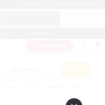
日本語
マイキャラクター情報をチェック！
ログイン
ンキング
ヘルプ＆サポート
新規募集を作成
リスト
ガイド
PvPチーム
検索
(0)
ゆっくり楽しむ
#極挑戦
#復帰者歓迎
#雑談
#ハウジング
#トレジャーハント
#レベリング
#プレイヤー主催イベント