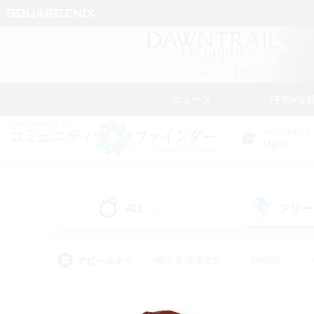
ニュース
FFXIVを
DATA CENTER
Light
ALL
フリー
(0)
アピールタグ
#初心者/若葉歓迎
#絶挑戦
#学生中心
#なんでも楽しむ
#モブハント
#
#演奏
#ミラプリ（ミラ