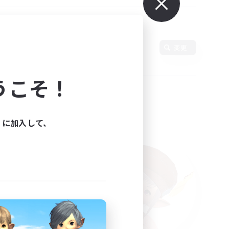
語
変更
うこそ！
ィに加入して、
た。