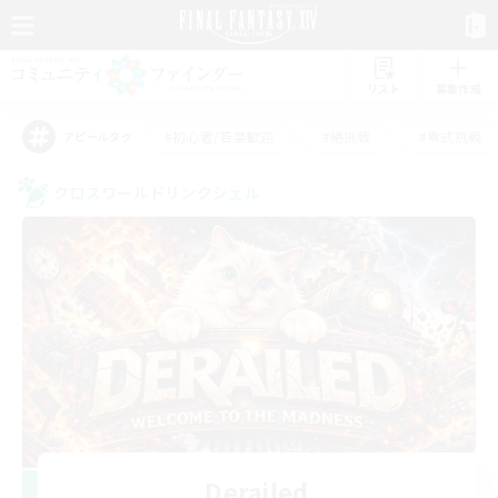
リスト
募集作成
#初心者/若葉歓迎
#絶挑戦
#零式挑戦
アピールタグ
クロスワールドリンクシェル
Derailed