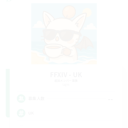
FFXIV - UK
追加メンバー募集
Light
--
募集人数
UK