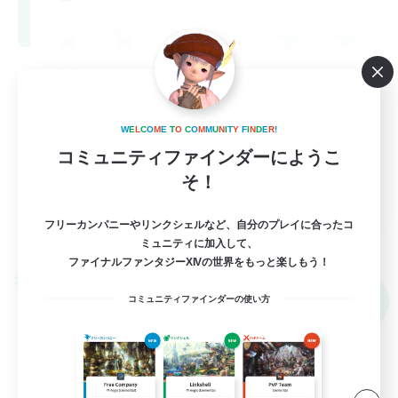
W
E
L
C
O
M
E
T
O
C
O
M
M
U
N
I
T
Y
F
I
N
D
E
R
!
コミュニティファインダーにようこ
そ！
EN
フリーカンパニーやリンクシェルなど、自分のプレイに合ったコ
詳細を見る
募集期間: 2026/09/02 まで
ミュニティに加入して、
ファイナルファンタジーXIVの世界をもっと楽しもう！
クロスワールドリンクシェル
NEW
コミュニティファインダーの使い方