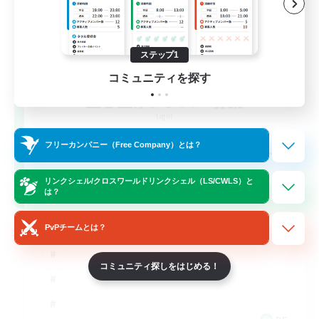
ステップ1
コミュニティを探す
立ち上げメンバー募集
Light
--
フリーカンパニー（Free Company）とは？
募集人数
リンクシェル/クロスワールドリンクシェル（LS/CWLS）と
Inklusion,Twitch, Stream
は？
PvPチームとは？
コミュニティ探しをはじめる！