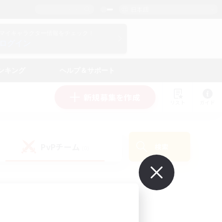
日本語
マイキャラクター情報をチェック！
ログイン
ンキング
ヘルプ＆サポート
新規募集を作成
リスト
ガイド
PvPチーム
検索
(0)
で