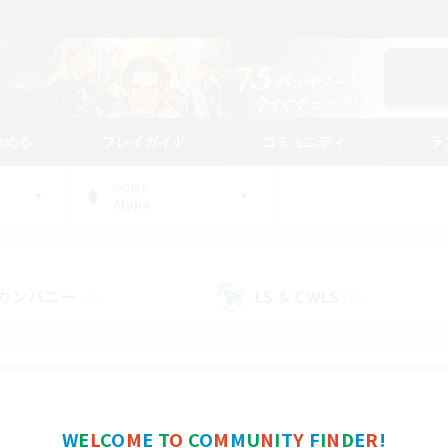
始める
プレイガイド
コミュニティ
ラ
WORLD
Alpha
カンパニー
LS & CWLS
(48)
(26)
コミュニティファインダー
W
E
L
C
O
M
E
T
O
C
O
M
M
U
N
I
T
Y
F
I
N
D
E
R
!