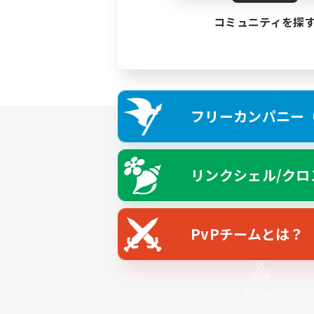
コミュニティを探
フリーカンパニー（F
リンクシェル/クロ
PvPチームとは？
X
/
News