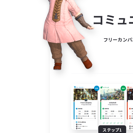
コミ
コミュ
コミュニ
自分に合っ
フリーカンパ
ステップ1