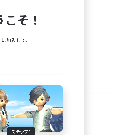
よう！
うこそ！
できます。
と楽しもう！
ィに加入して、
ステップ3