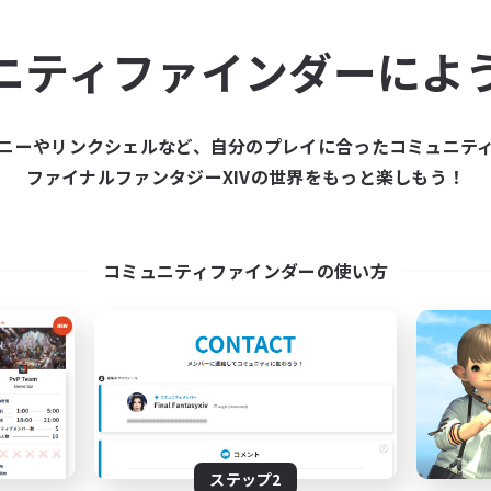
ュニティメンバーを集め
ニティファインダーによ
ティファインダーは、一緒に冒険する仲間を募集することが
た仲間を集めて、ファイナルファンタジーXIVの世界をもっ
ニーやリンクシェルなど、自分のプレイに合ったコミュニテ
ファイナルファンタジーXIVの世界をもっと楽しもう！
新規募集を作成する
コミュニティファインダーの使い方
ステップ2