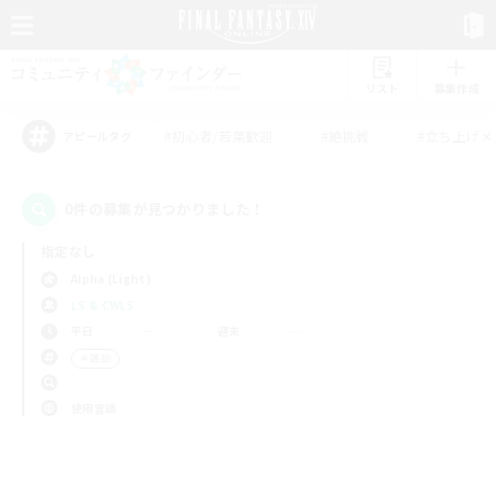
リスト
募集作成
#初心者/若葉歓迎
#絶挑戦
#立ち上げメ
アピールタグ
0件の募集が見つかりました！
指定なし
Alpha (Light)
LS & CWLS
平日
週末
＃雑談
使用言語