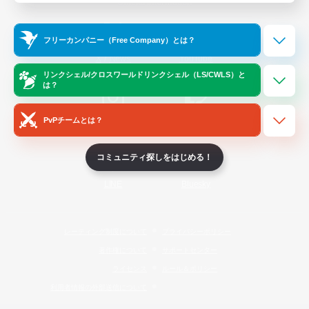
Official Information
フリーカンパニー（Free Company）とは？
/
X
News
YouTube
リンクシェル/クロスワールドリンクシェル（LS/CWLS）と
は？
PvPチームとは？
Instagram
Twitch
コミュニティ探しをはじめる！
LINE
Bluesky
レーティング制度について
プライバシーポリシー
著作権について
サポートセンター
ライセンス
ルール＆ポリシー
利用者情報の外部送信について