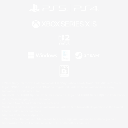
©2026 Sony Interactive Entertainment LLC."PlayStation Family Mark", "PlayStation", "PS5
logo", "PS5", "PS4 logo" and "PS4" are registered trademarks or trademarks of Sony
Interactive Entertainment Inc.
Microsoft, the XBOX Sphere mark, the Series X|S logo and XBOX Series X|S are trademarks
of the Microsoft group of companies.
Nintendo Switch is a trademark of Nintendo.
Windows is either a registered trademark or trademark of Microsoft Corporation in the United
States and/or other countries.
Mac is a trademark of Apple Inc.
©2026 Valve Corporation. Steam and the Steam logo are trademarks and/or registered
trademarks of Valve Corporation in the U.S. and/or other countries.