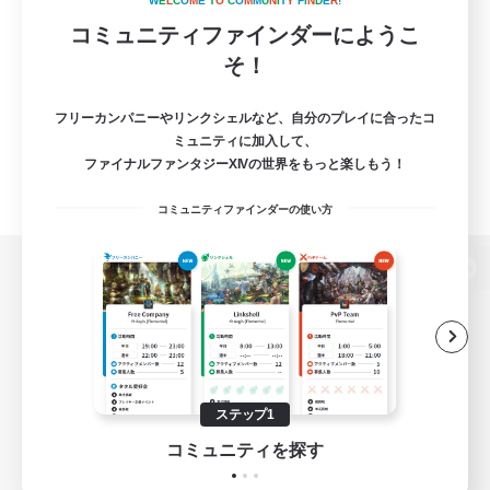
W
E
L
C
O
M
E
T
O
C
O
M
M
U
N
I
T
Y
F
I
N
D
E
R
!
コミュニティファインダーにようこ
そ！
フリーカンパニーやリンクシェルなど、自分のプレイに合ったコ
ミュニティに加入して、
ファイナルファンタジーXIVの世界をもっと楽しもう！
コミュニティファインダーの使い方
パソコン版へ
関連商品
e-STOREで購入
ステップ1
ゲームダウンロード
コミュニティを探す