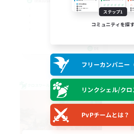
Inklusion,Twitch, Stream
FF
ステップ1
コミュニティを探
DE
募集期間: 2026/09/02 まで
フリーカンパニー（F
クロスワールドリンクシェル
クロス
リンクシェル/クロ
NEW
PvPチームとは？