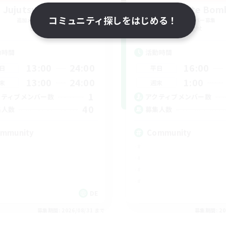
Jujutsu Demon
Swaghafte Bom
コミュニティ探しをはじめる！
追加メンバー募集
追加メンバー募集
Light
Light
動時間
活動時間
13:00
24:00
16:00
日
平日
13:00
24:00
1:00
末
週末
1
クティブメンバー数
アクティブメンバー数
40
集人数
募集人数
mmunity
Community
DE
募集期間: 2026/08/31 まで
募集期間: 20