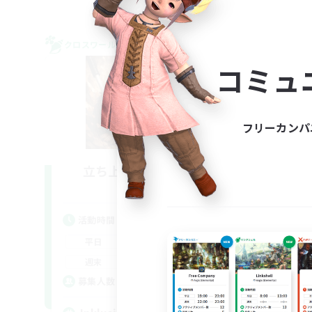
クロスワールドリンクシェル
クロス
NEW
コミュ
フリーカンパ
立ち上げメンバー募集
Light
活動時間
活
14:00
22:00
平日
平
9:00
23:00
週末
週
--
募集人数
募