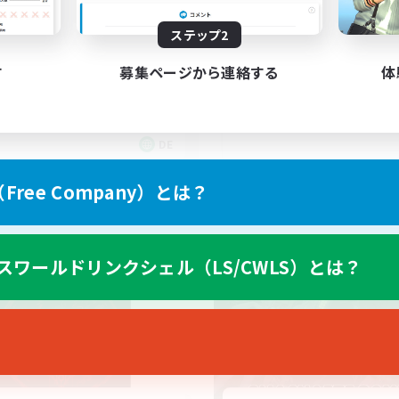
XIV Discord Community
ステップ2
gegenseitig unterst
す
募集ページから連絡する
体
DE
募集期間: 2026/09/02 まで
募集期間: 20
ree Company）とは？
ワールドリンクシェル
クロスワールドリンクシェル
スワールドリンクシェル（LS/CWLS）とは？
NEW