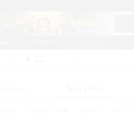
始める
プレイガイド
コミュニティ
ラ
WORLD
Alpha
カンパニー
LS & CWLS
(48)
(26)
#零式挑戦
#立ち上げメンバー募集
#社会人中心
#まったり
#体験歓迎
#クラフター中心
#ギャザラー中心
#ロー
ング
#演奏
#ミラプリ（ミラージュプリズム）
#クリア目指