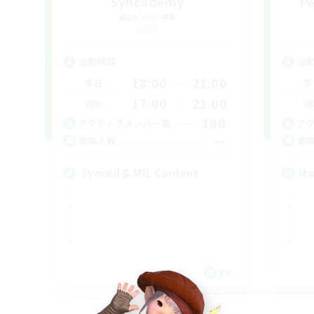
Syncademy
Pe
追加メンバー募集
Light
活動時間
活
18:00
21:00
平日
平
17:00
21:00
週末
週
180
アクティブメンバー数
ア
--
募集人数
募
Synced & MIL Content
ita
EN
募集期間: 2026/09/03 まで