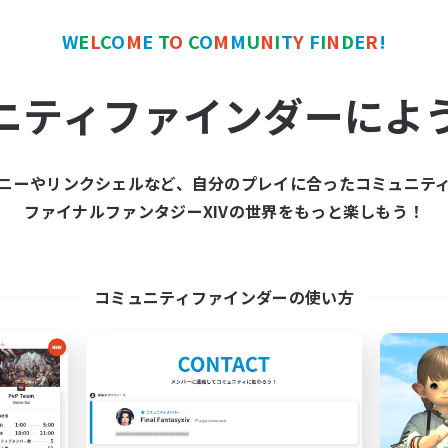
W
E
L
C
O
M
E
T
O
C
O
M
M
U
N
I
T
Y
F
I
N
D
E
R
!
ワールドリンクシェル
クロスワールドリンクシェル
NEW
ニティファインダーによ
ニーやリンクシェルなど、自分のプレイに合ったコミュニテ
ファイナルファンタジーXIVの世界をもっと楽しもう！
立ち上げメンバー募集
Rising Ambitio
Light
追加メンバー募集
Light
コミュニティファインダーの使い方
動時間
活動時間
1:00
24:00
日
16:00
平日
1:00
24:00
末
12:00
週末
99
集人数
アクティブメンバー数
募集人数