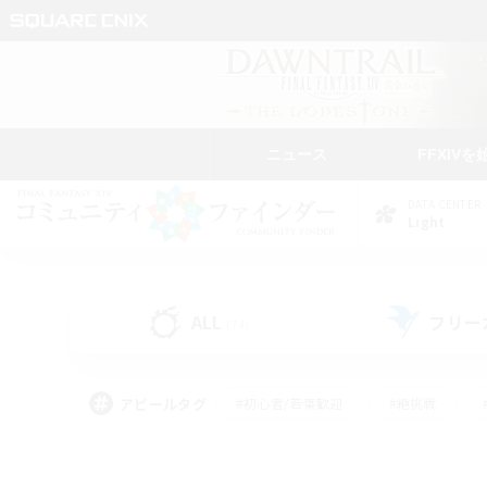
ニュース
FFXIVを
DATA CENTER
Light
ALL
フリー
(74)
アピールタグ
#初心者/若葉歓迎
#絶挑戦
#モブハント
#学生中心
#なんでも楽しむ
#スクリーンショット撮影
#ハウジ