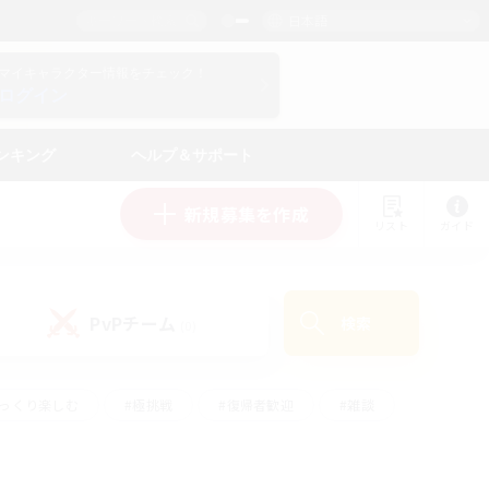
日本語
マイキャラクター情報をチェック！
ログイン
ンキング
ヘルプ＆サポート
新規募集を作成
リスト
ガイド
PvPチーム
検索
(0)
ゆっくり楽しむ
#極挑戦
#復帰者歓迎
#雑談
ルプレイ
#トレジャーハント
#レベリング
して頑張る
#プレイヤー主催イベント