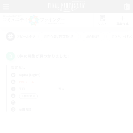
リスト
募集作成
#初心者/若葉歓迎
#絶挑戦
#立ち上げメ
アピールタグ
0件の募集が見つかりました！
指定なし
Alpha (Light)
PvPチーム
平日
週末
＃体験歓迎
使用言語