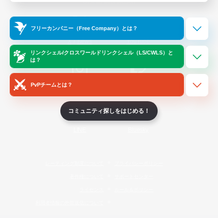
Official Information
フリーカンパニー（Free Company）とは？
/
X
News
YouTube
リンクシェル/クロスワールドリンクシェル（LS/CWLS）と
は？
PvPチームとは？
Instagram
Twitch
コミュニティ探しをはじめる！
LINE
Bluesky
レーティング制度について
プライバシーポリシー
著作権について
サポートセンター
ライセンス
ルール＆ポリシー
利用者情報の外部送信について