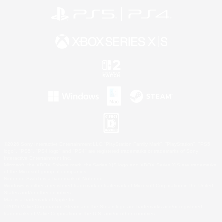
©2026 Sony Interactive Entertainment LLC."PlayStation Family Mark", "PlayStation", "PS5
logo", "PS5", "PS4 logo" and "PS4" are registered trademarks or trademarks of Sony
Interactive Entertainment Inc.
Microsoft, the XBOX Sphere mark, the Series X|S logo and XBOX Series X|S are trademarks
of the Microsoft group of companies.
Nintendo Switch is a trademark of Nintendo.
Windows is either a registered trademark or trademark of Microsoft Corporation in the United
States and/or other countries.
Mac is a trademark of Apple Inc.
©2026 Valve Corporation. Steam and the Steam logo are trademarks and/or registered
trademarks of Valve Corporation in the U.S. and/or other countries.