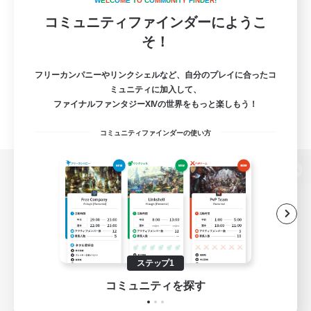
W
E
L
C
O
M
E
T
O
C
O
M
M
U
N
I
T
Y
F
I
N
D
E
R
!
コミュニティファインダーにようこ
そ！
フリーカンパニーやリンクシェルなど、自分のプレイに合ったコ
ミュニティに加入して、
ファイナルファンタジーXIVの世界をもっと楽しもう！
コミュニティファインダーの使い方
パソコン版へ
関連商品
e-STOREで購入
ステップ1
ゲームダウンロード
コミュニティを探す