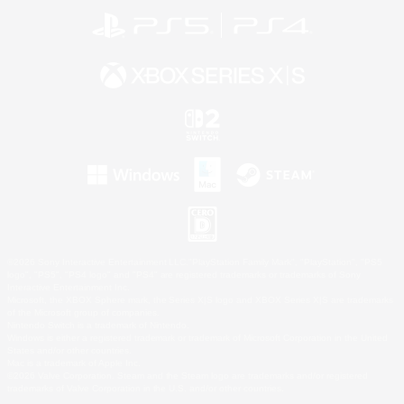
©2026 Sony Interactive Entertainment LLC."PlayStation Family Mark", "PlayStation", "PS5
logo", "PS5", "PS4 logo" and "PS4" are registered trademarks or trademarks of Sony
Interactive Entertainment Inc.
Microsoft, the XBOX Sphere mark, the Series X|S logo and XBOX Series X|S are trademarks
of the Microsoft group of companies.
Nintendo Switch is a trademark of Nintendo.
Windows is either a registered trademark or trademark of Microsoft Corporation in the United
States and/or other countries.
Mac is a trademark of Apple Inc.
©2026 Valve Corporation. Steam and the Steam logo are trademarks and/or registered
trademarks of Valve Corporation in the U.S. and/or other countries.