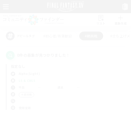
リスト
募集作成
#初心者/若葉歓迎
#絶挑戦
#立ち上げメ
アピールタグ
0件の募集が見つかりました！
指定なし
Alpha (Light)
LS & CWLS
平日
週末
＃絶挑戦
使用言語