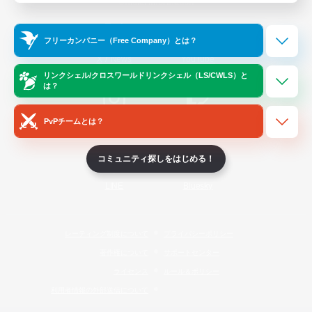
Official Information
フリーカンパニー（Free Company）とは？
/
X
News
YouTube
リンクシェル/クロスワールドリンクシェル（LS/CWLS）と
は？
PvPチームとは？
Instagram
Twitch
コミュニティ探しをはじめる！
LINE
Bluesky
レーティング制度について
プライバシーポリシー
著作権について
サポートセンター
ライセンス
ルール＆ポリシー
利用者情報の外部送信について