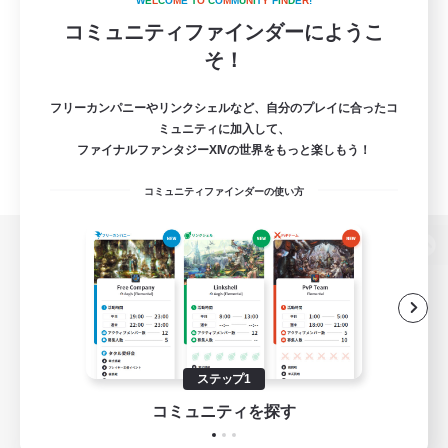
W
E
L
C
O
M
E
T
O
C
O
M
M
U
N
I
T
Y
F
I
N
D
E
R
!
コミュニティファインダーにようこ
そ！
フリーカンパニーやリンクシェルなど、自分のプレイに合ったコ
ミュニティに加入して、
ファイナルファンタジーXIVの世界をもっと楽しもう！
コミュニティファインダーの使い方
パソコン版へ
関連商品
e-STOREで購入
ステップ1
ゲームダウンロード
コミュニティを探す