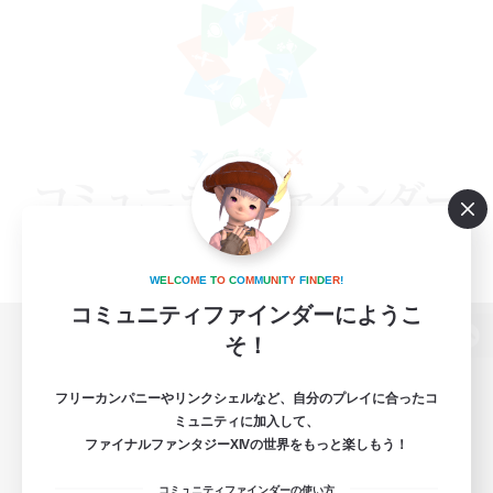
W
E
L
C
O
M
E
T
O
C
O
M
M
U
N
I
T
Y
F
I
N
D
E
R
!
コミュニティファインダーにようこ
そ！
パソコン版へ
フリーカンパニーやリンクシェルなど、自分のプレイに合ったコ
ミュニティに加入して、
ファイナルファンタジーXIVの世界をもっと楽しもう！
関連商品
e-STOREで購入
コミュニティファインダーの使い方