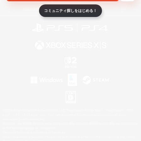
ライセンス
ルール＆ポリシー
利用者情報の外部送信について
コミュニティ探しをはじめる！
©2026 Sony Interactive Entertainment LLC."PlayStation Family Mark", "PlayStation", "PS5
logo", "PS5", "PS4 logo" and "PS4" are registered trademarks or trademarks of Sony
Interactive Entertainment Inc.
Microsoft, the XBOX Sphere mark, the Series X|S logo and XBOX Series X|S are trademarks
of the Microsoft group of companies.
Nintendo Switch is a trademark of Nintendo.
Windows is either a registered trademark or trademark of Microsoft Corporation in the United