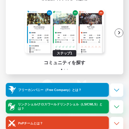
ゲームダウンロード
Official Information
/
X
News
YouTube
ステップ1
コミュニティを探す
Instagram
Twitch
フリーカンパニー（Free Company）とは？
LINE
Bluesky
リンクシェル/クロスワールドリンクシェル（LS/CWLS）と
は？
レーティング制度について
プライバシーポリシー
著作権について
サポートセンター
PvPチームとは？