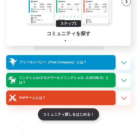
ステップ1
コミュニティを探す
Jujutsu Demon
フリーカンパニー（Free Company）とは？
追加メンバー募集
Light
リンクシェル/クロスワールドリンクシェル（LS/CWLS）と
は？
40
募集人数
PvPチームとは？
Community
コミュニティ探しをはじめる！