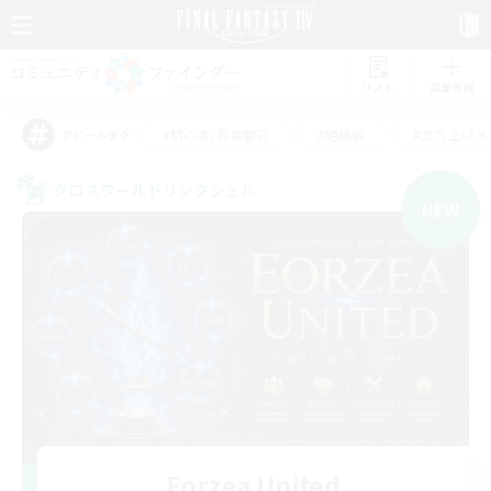
リスト
募集作成
#初心者/若葉歓迎
#絶挑戦
#立ち上げメ
アピールタグ
クロスワールドリンクシェル
NEW
Eorzea United