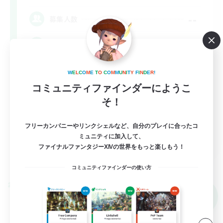
--
募集人数
ita
W
E
L
C
O
M
E
T
O
C
O
M
M
U
N
I
T
Y
F
I
N
D
E
R
!
コミュニティファインダーにようこ
そ！
フリーカンパニーやリンクシェルなど、自分のプレイに合ったコ
EN
ミュニティに加入して、
ファイナルファンタジーXIVの世界をもっと楽しもう！
詳細を見る
募集期間: 2026/09/06 まで
コミュニティファインダーの使い方
クロスワールドリンクシェル
NEW