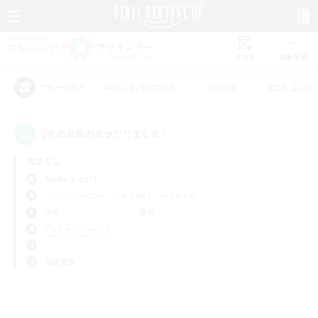
リスト
募集作成
#初心者/若葉歓迎
#絶挑戦
#立ち上げメ
アピールタグ
0件の募集が見つかりました！
指定なし
Alpha (Light)
フリーカンパニー
LS & CWLS
PvPチーム
平日
週末
＃ギャザラー中心
使用言語