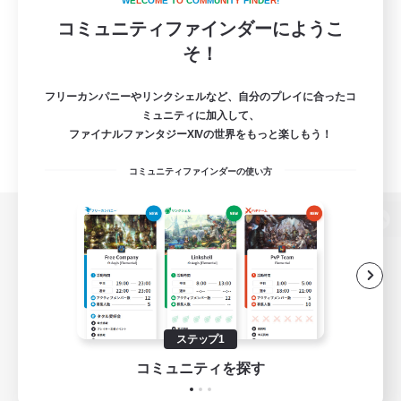
W
E
L
C
O
M
E
T
O
C
O
M
M
U
N
I
T
Y
F
I
N
D
E
R
!
コミュニティファインダーにようこ
そ！
フリーカンパニーやリンクシェルなど、自分のプレイに合ったコ
ミュニティに加入して、
ファイナルファンタジーXIVの世界をもっと楽しもう！
コミュニティファインダーの使い方
パソコン版へ
関連商品
e-STOREで購入
ステップ1
ゲームダウンロード
コミュニティを探す