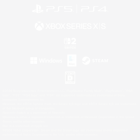
©2026 Sony Interactive Entertainment LLC."PlayStation Family Mark", "PlayStation", "PS5
logo", "PS5", "PS4 logo" and "PS4" are registered trademarks or trademarks of Sony
Interactive Entertainment Inc.
Microsoft, the XBOX Sphere mark, the Series X|S logo and XBOX Series X|S are trademarks
of the Microsoft group of companies.
Nintendo Switch is a trademark of Nintendo.
Windows is either a registered trademark or trademark of Microsoft Corporation in the United
States and/or other countries.
Mac is a trademark of Apple Inc.
©2026 Valve Corporation. Steam and the Steam logo are trademarks and/or registered
trademarks of Valve Corporation in the U.S. and/or other countries.