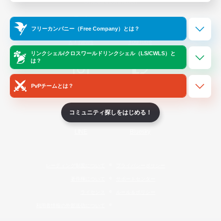
Official Information
フリーカンパニー（Free Company）とは？
/
X
News
YouTube
リンクシェル/クロスワールドリンクシェル（LS/CWLS）と
は？
PvPチームとは？
Instagram
Twitch
コミュニティ探しをはじめる！
LINE
Bluesky
レーティング制度について
プライバシーポリシー
著作権について
サポートセンター
ライセンス
ルール＆ポリシー
利用者情報の外部送信について