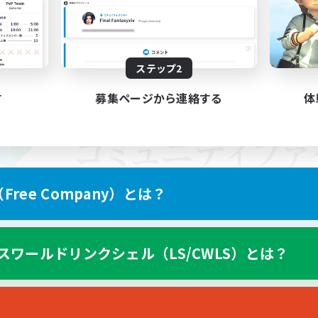
ステップ2
す
募集ページから連絡する
体
ree Company）とは？
スワールドリンクシェル（LS/CWLS）とは？
スマートフォン版へ