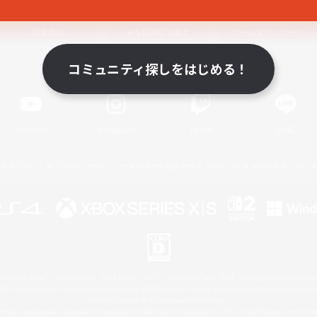
関連商品
e-STOREで購入
ゲームダウンロード
コミュニティ探しをはじめる！
Official Information
YouTube
Instagram
Twitch
LINE
著作権について
プライバシーポリシー
サポートセンター
ライセンス
ルール＆ポリシー
 Family Mark", "PlayStation", "PS5 logo", "PS5", "PS4 logo" and "PS4" are registered trademark
XBOX Sphere mark, the Series X|S logo and XBOX Series X|S are trademarks of the Microsoft gro
Nintendo Switch is a trademark of Nintendo.
ither a registered trademark or trademark of Microsoft Corporation in the United States and/or oth