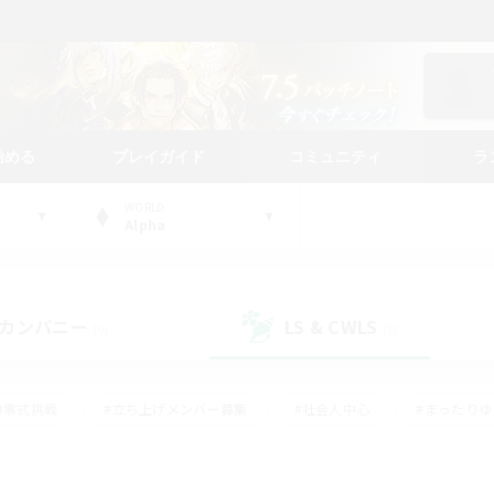
始める
プレイガイド
コミュニティ
ラ
WORLD
Alpha
カンパニー
LS & CWLS
(0)
(0)
#零式挑戦
#立ち上げメンバー募集
#社会人中心
#まったり
#体験歓迎
#クラフター中心
#ギャザラー中心
#ロー
ング
#演奏
#ミラプリ（ミラージュプリズム）
#クリア目指