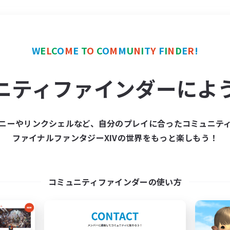
＃ハウジング
使用言語
W
E
L
C
O
M
E
T
O
C
O
M
M
U
N
I
T
Y
F
I
N
D
E
R
!
ニティファインダーによ
ニーやリンクシェルなど、自分のプレイに合ったコミュニテ
ファイナルファンタジーXIVの世界をもっと楽しもう！
募集数 0件
集が見つかりませんでし
コミュニティファインダーの使い方
条件を変えて検索してみるでっす！