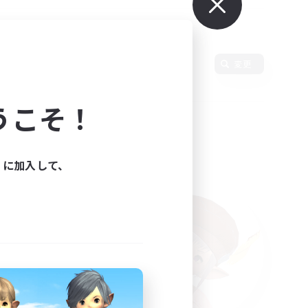
変更
うこそ！
ィに加入して、
た。