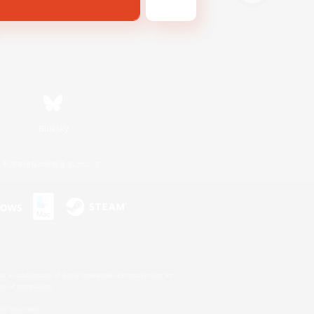
Bluesky
利用者情報の外部送信について
s or trademarks of Sony Interactive Entertainment Inc.
up of companies.
er countries.