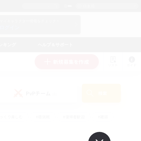
日本語
マイキャラクター情報をチェック！
ログイン
ンキング
ヘルプ＆サポート
新規募集を作成
リスト
ガイド
PvPチーム
検索
(0)
ゆっくり楽しむ
#極挑戦
#復帰者歓迎
#雑談
ルプレイ
#トレジャーハント
#レベリング
して頑張る
#プレイヤー主催イベント