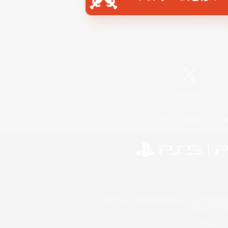
X
/
News
レーティング制度について
©2026 Sony Interactive Entertainment LLC."PlayStation
Microsoft, the 
Windows is e