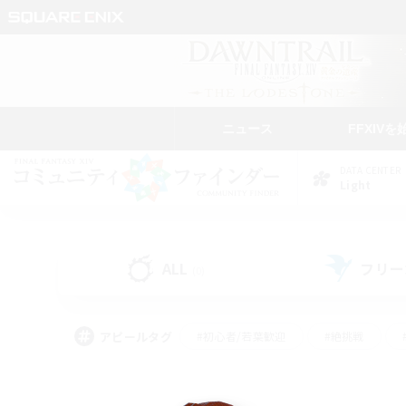
ニュース
FFXIVを
DATA CENTER
Light
ALL
フリー
(0)
アピールタグ
#初心者/若葉歓迎
#絶挑戦
#モブハント
#学生中心
#なんでも楽しむ
#スクリーンショット撮影
#ハウジ