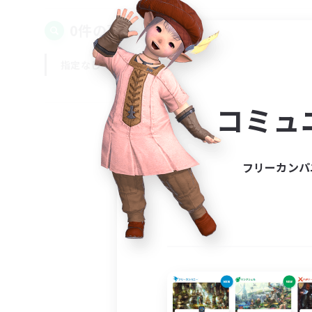
0件の募集が見つかりました！
指定なし
平日
週末
コミュ
フリーカンパ
募