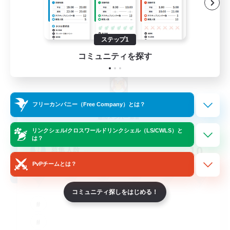
ステップ1
コミュニティを探す
Sprouts4Life
フリーカンパニー（Free Company）とは？
追加メンバー募集
Alpha [Light]
リンクシェル/クロスワールドリンクシェル（LS/CWLS）と
は？
10
募集人数
PvPチームとは？
コミュニティ探しをはじめる！