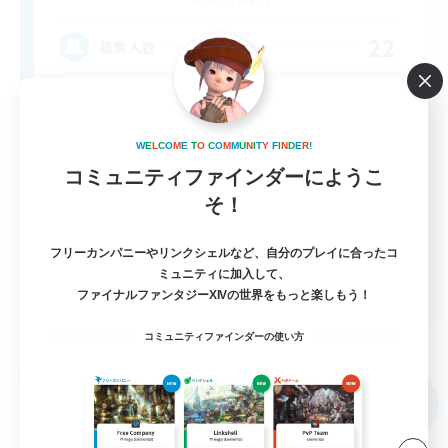
22
募集人数
Content Minded Players
W
E
L
C
O
M
E
T
O
C
O
M
M
U
N
I
T
Y
F
I
N
D
E
R
!
コミュニティファインダーにようこ
そ！
フリーカンパニーやリンクシェルなど、自分のプレイに合ったコ
ミュニティに加入して、
EN
ファイナルファンタジーXIVの世界をもっと楽しもう！
詳細を見る
募集期間: 2026/09/03 まで
コミュニティファインダーの使い方
フリーカンパニー
NEW