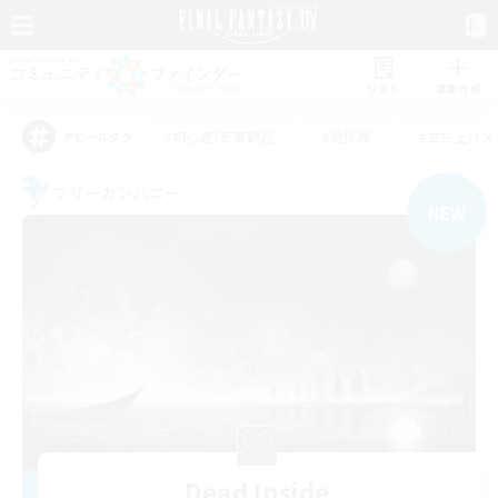
リスト
募集作成
#初心者/若葉歓迎
#絶挑戦
#立ち上げメ
アピールタグ
フリーカンパニー
NEW
Dead Inside