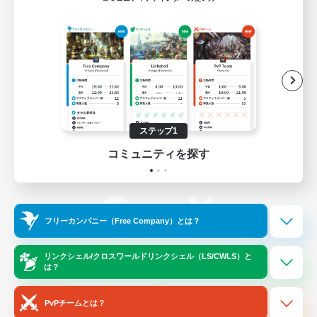
ゲームダウンロード
Official Information
/
X
News
YouTube
ステップ1
コミュニティを探す
Instagram
Twitch
フリーカンパニー（Free Company）とは？
LINE
Bluesky
リンクシェル/クロスワールドリンクシェル（LS/CWLS）と
は？
レーティング制度について
プライバシーポリシー
著作権について
サポートセンター
PvPチームとは？