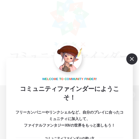
W
E
L
C
O
M
E
T
O
C
O
M
M
U
N
I
T
Y
F
I
N
D
E
R
!
コミュニティファインダーにようこ
そ！
パソコン版へ
フリーカンパニーやリンクシェルなど、自分のプレイに合ったコ
ミュニティに加入して、
ファイナルファンタジーXIVの世界をもっと楽しもう！
関連商品
e-STOREで購入
コミュニティファインダーの使い方