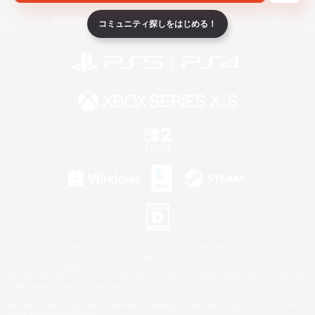
ライセンス
ルール＆ポリシー
利用者情報の外部送信について
コミュニティ探しをはじめる！
©2026 Sony Interactive Entertainment LLC."PlayStation Family Mark", "PlayStation", "PS5
logo", "PS5", "PS4 logo" and "PS4" are registered trademarks or trademarks of Sony
Interactive Entertainment Inc.
Microsoft, the XBOX Sphere mark, the Series X|S logo and XBOX Series X|S are trademarks
of the Microsoft group of companies.
Nintendo Switch is a trademark of Nintendo.
Windows is either a registered trademark or trademark of Microsoft Corporation in the United