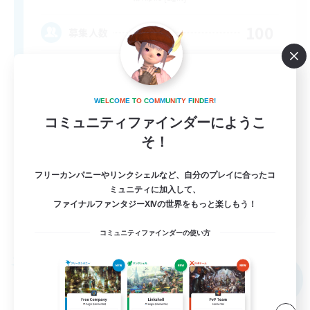
100
募集人数
Init
W
E
L
C
O
M
E
T
O
C
O
M
M
U
N
I
T
Y
F
I
N
D
E
R
!
コミュニティファインダーにようこ
そ！
フリーカンパニーやリンクシェルなど、自分のプレイに合ったコ
ミュニティに加入して、
JA / EN / DE / FR
ファイナルファンタジーXIVの世界をもっと楽しもう！
詳細を見る
募集期間: 2026/09/05 まで
コミュニティファインダーの使い方
フリーカンパニー
NEW