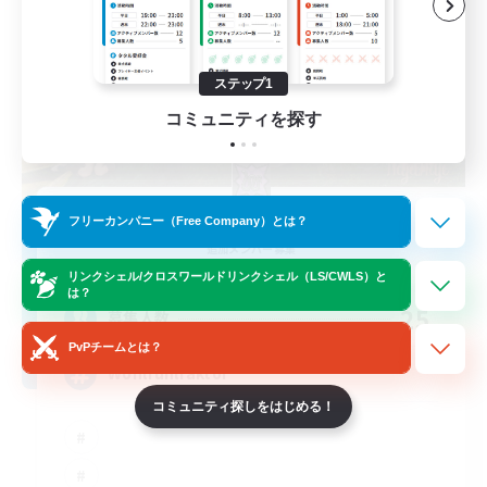
ステップ1
コミュニティを探す
Naja_Haje
フリーカンパニー（Free Company）とは？
追加メンバー募集
Alpha [Light]
リンクシェル/クロスワールドリンクシェル（LS/CWLS）と
は？
25
募集人数
PvPチームとは？
Wohlfühlfaktor
コミュニティ探しをはじめる！