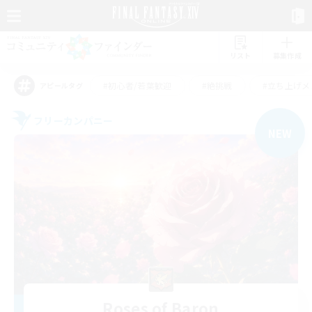
リスト
募集作成
#初心者/若葉歓迎
#絶挑戦
#立ち上げメ
アピールタグ
フリーカンパニー
NEW
Roses of Baron