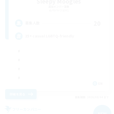
Sleepy Moogles
追加メンバー募集
Alpha [Light]
20
募集人数
25+ casual LGBTQ-friendly
EN
詳細を見る
募集期間: 2026/09/04 まで
フリーカンパニー
NEW