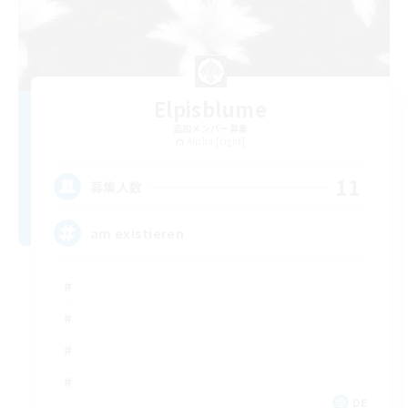
Elpisblume
追加メンバー募集
Alpha [Light]
11
募集人数
am existieren
DE