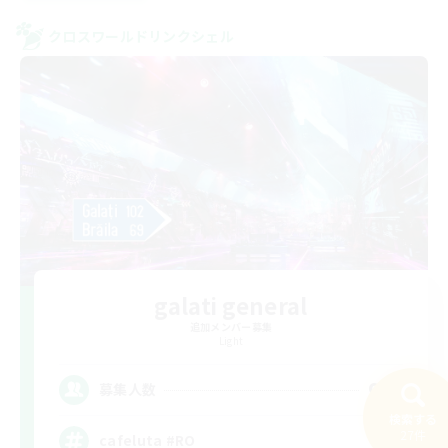
クロスワールドリンクシェル
galati general
追加メンバー募集
Light
99
募集人数
検索する
27件
cafeluta #RO