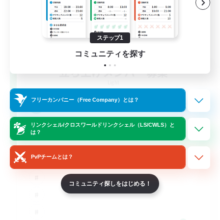
ステップ1
コミュニティを探す
立ち上げメンバー募集
Light
フリーカンパニー（Free Company）とは？
50
募集人数
リンクシェル/クロスワールドリンクシェル（LS/CWLS）と
FFXIV DIscord Server
は？
PvPチームとは？
コミュニティ探しをはじめる！