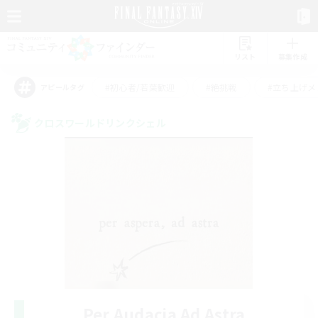
リスト
募集作成
#初心者/若葉歓迎
#絶挑戦
#立ち上げメ
アピールタグ
クロスワールドリンクシェル
Per Audacia Ad Astra