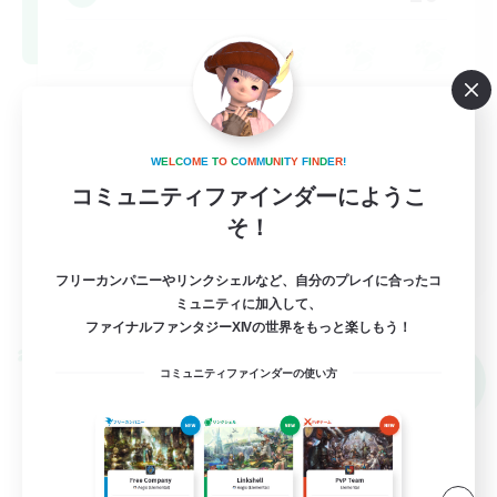
W
E
L
C
O
M
E
T
O
C
O
M
M
U
N
I
T
Y
F
I
N
D
E
R
!
コミュニティファインダーにようこ
そ！
EN / DE / FR
フリーカンパニーやリンクシェルなど、自分のプレイに合ったコ
詳細を見る
ミュニティに加入して、
募集期間: 2026/09/05 まで
ファイナルファンタジーXIVの世界をもっと楽しもう！
クロスワールドリンクシェル
コミュニティファインダーの使い方
NEW