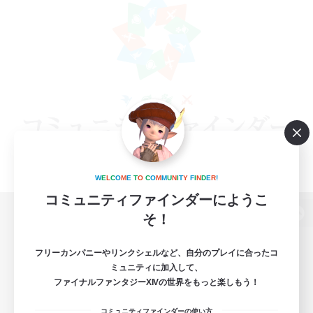
W
E
L
C
O
M
E
T
O
C
O
M
M
U
N
I
T
Y
F
I
N
D
E
R
!
コミュニティファインダーにようこ
そ！
パソコン版へ
フリーカンパニーやリンクシェルなど、自分のプレイに合ったコ
ミュニティに加入して、
ファイナルファンタジーXIVの世界をもっと楽しもう！
関連商品
e-STOREで購入
コミュニティファインダーの使い方