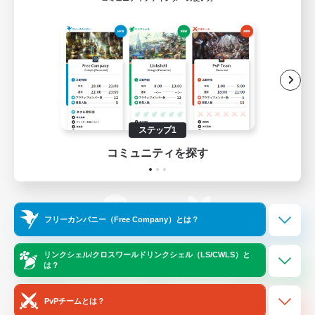
ゲームダウンロード
Official Information
/
X
News
YouTube
ステップ1
コミュニティを探す
Instagram
Twitch
フリーカンパニー（Free Company）とは？
LINE
Bluesky
リンクシェル/クロスワールドリンクシェル（LS/CWLS）と
は？
レーティング制度について
プライバシーポリシー
著作権について
サポートセンター
PvPチームとは？