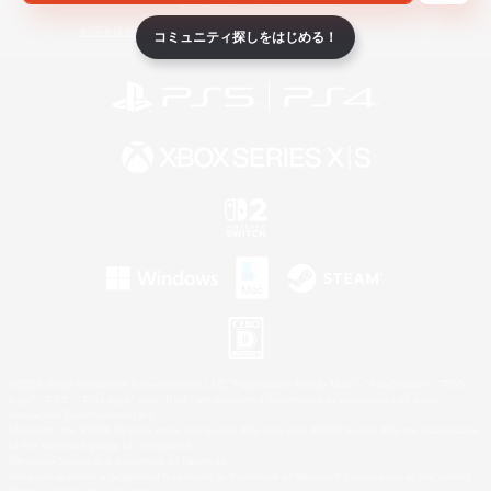
ライセンス
ルール＆ポリシー
利用者情報の外部送信について
コミュニティ探しをはじめる！
©2026 Sony Interactive Entertainment LLC."PlayStation Family Mark", "PlayStation", "PS5
logo", "PS5", "PS4 logo" and "PS4" are registered trademarks or trademarks of Sony
Interactive Entertainment Inc.
Microsoft, the XBOX Sphere mark, the Series X|S logo and XBOX Series X|S are trademarks
of the Microsoft group of companies.
Nintendo Switch is a trademark of Nintendo.
Windows is either a registered trademark or trademark of Microsoft Corporation in the United