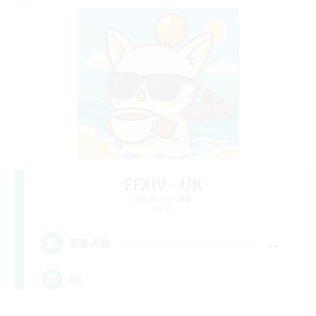
FFXIV - UK
追加メンバー募集
Light
--
募集人数
UK