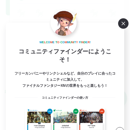
W
E
L
C
O
M
E
T
O
C
O
M
M
U
N
I
T
Y
F
I
N
D
E
R
!
コミュニティファインダーにようこ
そ！
EN
フリーカンパニーやリンクシェルなど、自分のプレイに合ったコ
詳細を見る
募集期間: 2026/09/02 まで
ミュニティに加入して、
ファイナルファンタジーXIVの世界をもっと楽しもう！
クロスワールドリンクシェル
NEW
コミュニティファインダーの使い方