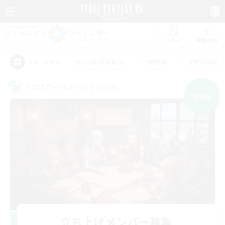
リスト
募集作成
#初心者/若葉歓迎
#絶挑戦
#零式挑戦
アピールタグ
クロスワールドリンクシェル
NEW
立ち上げメンバー募集