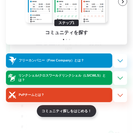
ステップ1
コミュニティを探す
立ち上げメンバー募集
Light
--
フリーカンパニー（Free Company）とは？
募集人数
リンクシェル/クロスワールドリンクシェル（LS/CWLS）と
Inklusion,Twitch, Stream
は？
PvPチームとは？
コミュニティ探しをはじめる！