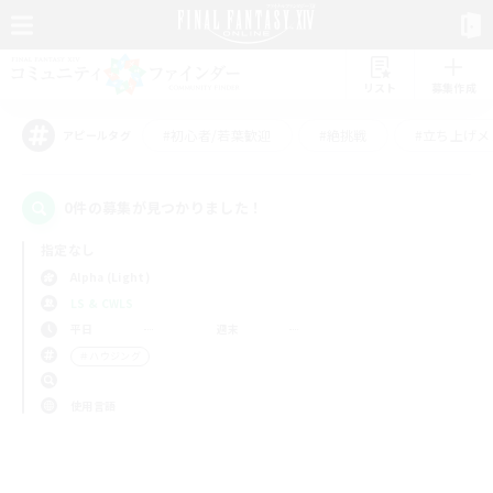
リスト
募集作成
#初心者/若葉歓迎
#絶挑戦
#立ち上げメ
アピールタグ
0件の募集が見つかりました！
指定なし
Alpha (Light)
LS & CWLS
平日
週末
＃ハウジング
使用言語