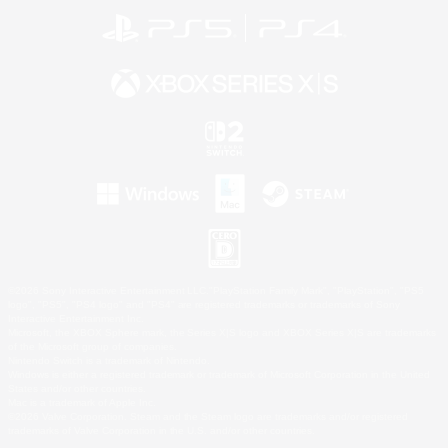
©2026 Sony Interactive Entertainment LLC."PlayStation Family Mark", "PlayStation", "PS5
logo", "PS5", "PS4 logo" and "PS4" are registered trademarks or trademarks of Sony
Interactive Entertainment Inc.
Microsoft, the XBOX Sphere mark, the Series X|S logo and XBOX Series X|S are trademarks
of the Microsoft group of companies.
Nintendo Switch is a trademark of Nintendo.
Windows is either a registered trademark or trademark of Microsoft Corporation in the United
States and/or other countries.
Mac is a trademark of Apple Inc.
©2026 Valve Corporation. Steam and the Steam logo are trademarks and/or registered
trademarks of Valve Corporation in the U.S. and/or other countries.