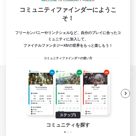
W
E
L
C
O
M
E
T
O
C
O
M
M
U
N
I
T
Y
F
I
N
D
E
R
!
コミュニティファインダーにようこ
そ！
フリーカンパニーやリンクシェルなど、自分のプレイに合ったコ
ミュニティに加入して、
ファイナルファンタジーXIVの世界をもっと楽しもう！
コミュニティファインダーの使い方
パソコン版へ
関連商品
e-STOREで購入
ステップ1
ゲームダウンロード
コミュニティを探す