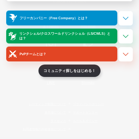
Official Information
フリーカンパニー（Free Company）とは？
/
X
News
YouTube
リンクシェル/クロスワールドリンクシェル（LS/CWLS）と
は？
PvPチームとは？
Instagram
Twitch
コミュニティ探しをはじめる！
LINE
Bluesky
レーティング制度について
プライバシーポリシー
著作権について
サポートセンター
ライセンス
ルール＆ポリシー
利用者情報の外部送信について