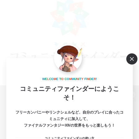
W
E
L
C
O
M
E
T
O
C
O
M
M
U
N
I
T
Y
F
I
N
D
E
R
!
コミュニティファインダーにようこ
そ！
パソコン版へ
フリーカンパニーやリンクシェルなど、自分のプレイに合ったコ
ミュニティに加入して、
ファイナルファンタジーXIVの世界をもっと楽しもう！
関連商品
e-STOREで購入
コミュニティファインダーの使い方