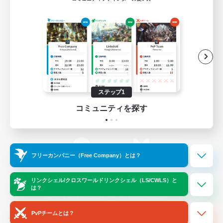
ゲームダウンロード
Official Information
/
X
News
YouTube
ステップ1
コミュニティを探す
Instagram
Twitch
フリーカンパニー（Free Company）とは？
LINE
Bluesky
リンクシェル/クロスワールドリンクシェル（LS/CWLS）と
は？
レーティング制度について
プライバシーポリシー
著作権について
サポートセンター
PvPチームとは？