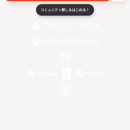
ライセンス
ルール＆ポリシー
利用者情報の外部送信について
コミュニティ探しをはじめる！
©2026 Sony Interactive Entertainment LLC."PlayStation Family Mark", "PlayStation", "PS5
logo", "PS5", "PS4 logo" and "PS4" are registered trademarks or trademarks of Sony
Interactive Entertainment Inc.
Microsoft, the XBOX Sphere mark, the Series X|S logo and XBOX Series X|S are trademarks
of the Microsoft group of companies.
Nintendo Switch is a trademark of Nintendo.
Windows is either a registered trademark or trademark of Microsoft Corporation in the United