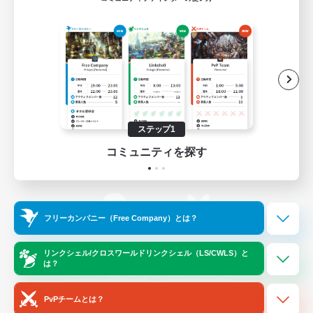
ゲームダウンロード
Official Information
/
X
News
YouTube
ステップ1
コミュニティを探す
Instagram
Twitch
フリーカンパニー（Free Company）とは？
LINE
Bluesky
リンクシェル/クロスワールドリンクシェル（LS/CWLS）と
は？
レーティング制度について
プライバシーポリシー
著作権について
サポートセンター
PvPチームとは？