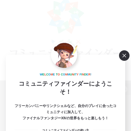
W
E
L
C
O
M
E
T
O
C
O
M
M
U
N
I
T
Y
F
I
N
D
E
R
!
コミュニティファインダーにようこ
そ！
パソコン版へ
フリーカンパニーやリンクシェルなど、自分のプレイに合ったコ
ミュニティに加入して、
ファイナルファンタジーXIVの世界をもっと楽しもう！
関連商品
e-STOREで購入
コミュニティファインダーの使い方