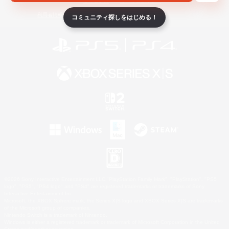
ライセンス
ルール＆ポリシー
利用者情報の外部送信について
コミュニティ探しをはじめる！
©2026 Sony Interactive Entertainment LLC."PlayStation Family Mark", "PlayStation", "PS5
logo", "PS5", "PS4 logo" and "PS4" are registered trademarks or trademarks of Sony
Interactive Entertainment Inc.
Microsoft, the XBOX Sphere mark, the Series X|S logo and XBOX Series X|S are trademarks
of the Microsoft group of companies.
Nintendo Switch is a trademark of Nintendo.
Windows is either a registered trademark or trademark of Microsoft Corporation in the United