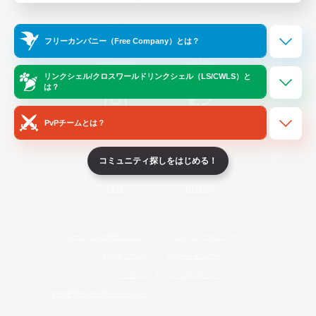
Official Information
フリーカンパニー（Free Company）とは？
/
X
News
YouTube
リンクシェル/クロスワールドリンクシェル（LS/CWLS）と
は？
PvPチームとは？
Instagram
Twitch
コミュニティ探しをはじめる！
LINE
Bluesky
レーティング制度について
プライバシーポリシー
著作権について
サポートセンター
ライセンス
ルール＆ポリシー
利用者情報の外部送信について