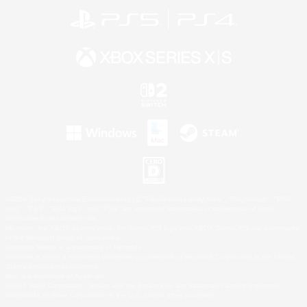
©2026 Sony Interactive Entertainment LLC."PlayStation Family Mark", "PlayStation", "PS5
logo", "PS5", "PS4 logo" and "PS4" are registered trademarks or trademarks of Sony
Interactive Entertainment Inc.
Microsoft, the XBOX Sphere mark, the Series X|S logo and XBOX Series X|S are trademarks
of the Microsoft group of companies.
Nintendo Switch is a trademark of Nintendo.
Windows is either a registered trademark or trademark of Microsoft Corporation in the United
States and/or other countries.
Mac is a trademark of Apple Inc.
©2026 Valve Corporation. Steam and the Steam logo are trademarks and/or registered
trademarks of Valve Corporation in the U.S. and/or other countries.