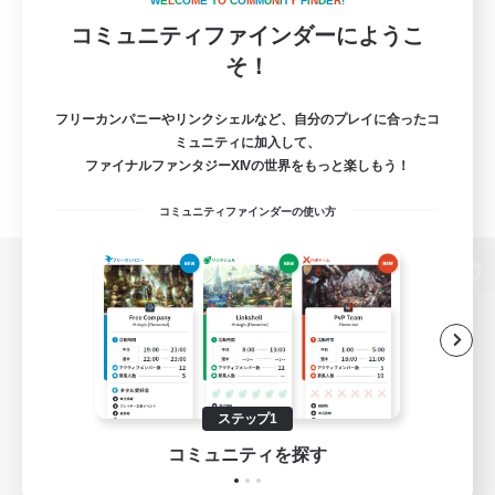
W
E
L
C
O
M
E
T
O
C
O
M
M
U
N
I
T
Y
F
I
N
D
E
R
!
コミュニティファインダーにようこ
そ！
フリーカンパニーやリンクシェルなど、自分のプレイに合ったコ
ミュニティに加入して、
ファイナルファンタジーXIVの世界をもっと楽しもう！
コミュニティファインダーの使い方
パソコン版へ
関連商品
e-STOREで購入
ステップ1
ゲームダウンロード
コミュニティを探す