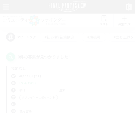
リスト
募集作成
#初心者/若葉歓迎
#絶挑戦
#立ち上げメ
アピールタグ
0件の募集が見つかりました！
指定なし
Alpha (Light)
LS & CWLS
平日
週末
＃プレイヤー主催イベント
使用言語