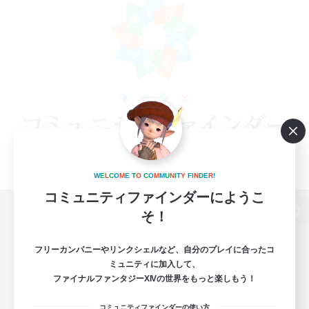
W
E
L
C
O
M
E
T
O
C
O
M
M
U
N
I
T
Y
F
I
N
D
E
R
!
コミュニティファインダーにようこ
そ！
パソコン版へ
フリーカンパニーやリンクシェルなど、自分のプレイに合ったコ
ミュニティに加入して、
ファイナルファンタジーXIVの世界をもっと楽しもう！
関連商品
e-STOREで購入
コミュニティファインダーの使い方