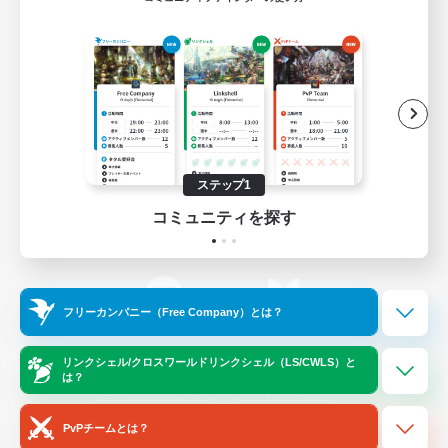
ゲームダウンロード
Official Information
/
X
News
YouTube
ステップ1
コミュニティを探す
Instagram
Twitch
フリーカンパニー（Free Company）とは？
LINE
Bluesky
リンクシェル/クロスワールドリンクシェル（LS/CWLS）と
は？
レーティング制度について
プライバシーポリシー
著作権について
サポートセンター
PvPチームとは？