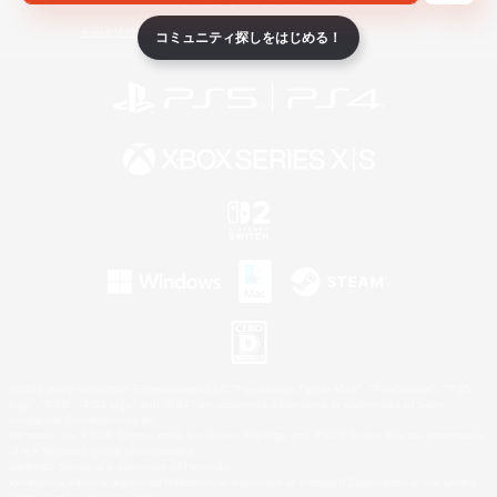
ライセンス
ルール＆ポリシー
利用者情報の外部送信について
コミュニティ探しをはじめる！
©2026 Sony Interactive Entertainment LLC."PlayStation Family Mark", "PlayStation", "PS5
logo", "PS5", "PS4 logo" and "PS4" are registered trademarks or trademarks of Sony
Interactive Entertainment Inc.
Microsoft, the XBOX Sphere mark, the Series X|S logo and XBOX Series X|S are trademarks
of the Microsoft group of companies.
Nintendo Switch is a trademark of Nintendo.
Windows is either a registered trademark or trademark of Microsoft Corporation in the United