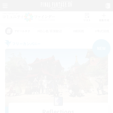
リスト
募集作成
#初心者/若葉歓迎
#絶挑戦
#零式挑戦
アピールタグ
フリーカンパニー
NEW
Reflections