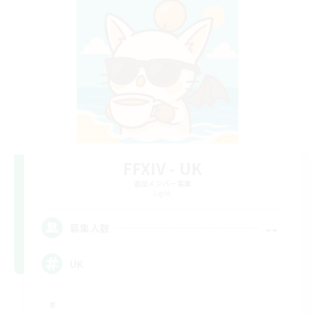
FFXIV - UK
追加メンバー募集
Light
--
募集人数
UK