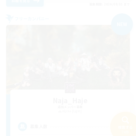
詳細を見る
募集期間: 2026/09/01 まで
フリーカンパニー
NEW
Naja_Haje
追加メンバー募集
Alpha [Light]
25
募集人数
検索する
74件