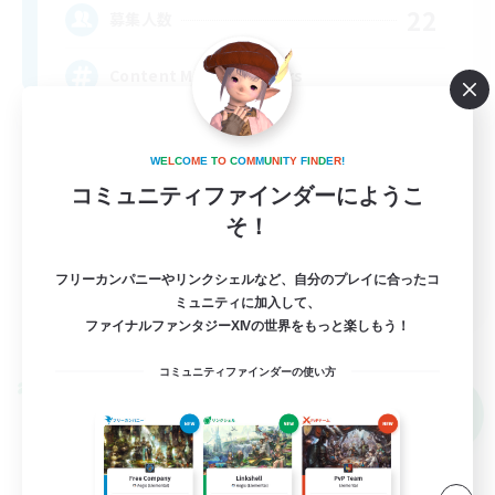
22
募集人数
Content Minded Players
W
E
L
C
O
M
E
T
O
C
O
M
M
U
N
I
T
Y
F
I
N
D
E
R
!
コミュニティファインダーにようこ
そ！
EN
フリーカンパニーやリンクシェルなど、自分のプレイに合ったコ
ミュニティに加入して、
詳細を見る
ファイナルファンタジーXIVの世界をもっと楽しもう！
募集期間: 2026/09/03 まで
コミュニティファインダーの使い方
クロスワールドリンクシェル
NEW