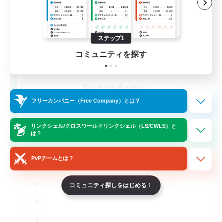
ステップ1
コミュニティを探す
Syncademy
追加メンバー募集
フリーカンパニー（Free Company）とは？
Light
--
リンクシェル/クロスワールドリンクシェル（LS/CWLS）と
募集人数
は？
Synced & MIL Content
PvPチームとは？
コミュニティ探しをはじめる！