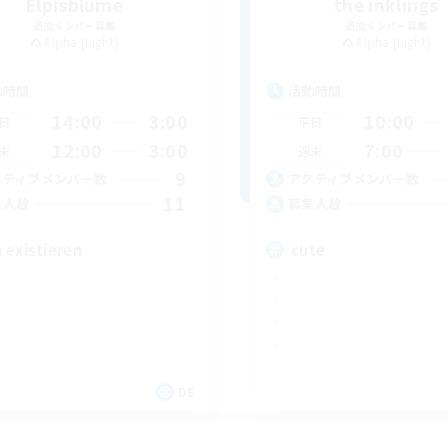
Elpisblume
the inklings
追加メンバー募集
追加メンバー募集
Alpha [Light]
Alpha [Light]
動時間
活動時間
14:00
3:00
10:00
日
平日
12:00
3:00
7:00
末
週末
9
クティブメンバー数
アクティブメンバー数
11
集人数
募集人数
 existieren
cute
DE
募集期間: 2026/09/06 まで
募集期間: 20