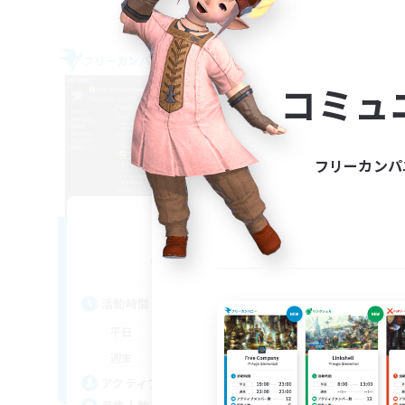
フリーカンパニー
フリー
コミュ
フリーカンパ
Initiative
追加メンバー募集
Alpha [Light]
活動時間
活
1:00
24:00
平日
平
1:00
24:00
週末
週
500
アクティブメンバー数
ア