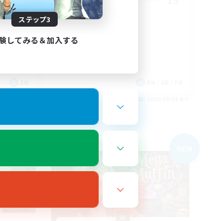
20
15
募集人数
ステップ3
iendly
Warm and cozy
験してみる＆加入する
EN
EN / DE / FR
26/09/04 まで
募集期間: 2026/09/04 まで
フリーカンパニー
NEW
NEW