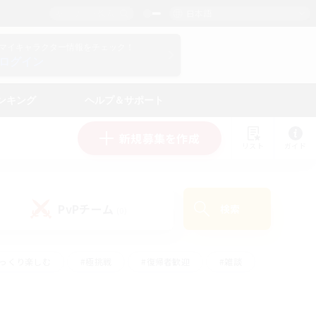
日本語
マイキャラクター情報をチェック！
ログイン
ンキング
ヘルプ＆サポート
新規募集を作成
リスト
ガイド
PvPチーム
検索
(0)
ゆっくり楽しむ
#極挑戦
#復帰者歓迎
#雑談
#ハウジング
#トレジャーハント
#レベリング
#プレイヤー主催イベント