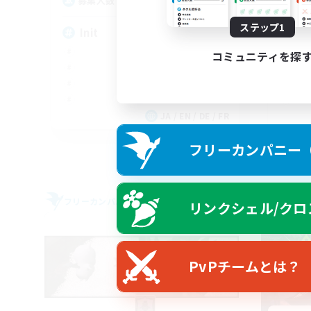
100
募集人数
募
ステップ1
Init
Wo
コミュニティを探
JA / EN / DE / FR
募集期間: 2026/09/05 まで
フリーカンパニー（F
フリーカンパニー
フリー
リンクシェル/クロ
NEW
PvPチームとは？