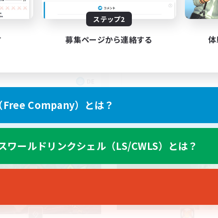
25
集人数
募集人数
ステップ2
hlfühlfaktor
25+ casual LGBTQ-fr
す
募集ページから連絡する
体
DE
募集期間: 2026/09/05 まで
募集期間: 20
ree Company）とは？
カンパニー
フリーカンパニー
スワールドリンクシェル（LS/CWLS）とは？
NEW