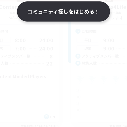
Content Warning
Sprouts4Life
コミュニティ探しをはじめる！
追加メンバー募集
追加メンバー募集
Alpha [Light]
Alpha [Light]
動時間
活動時間
8:00
24:00
9:00
日
平日
7:00
24:00
9:00
末
週末
8
クティブメンバー数
アクティブメンバー数
22
集人数
募集人数
ntent Minded Players
EN
募集期間: 2026/09/03 まで
募集期間: 20