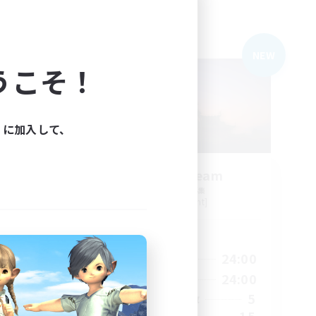
フリーカンパニー
NEW
NEW
うこそ！
ィに加入して、
s
Sunrise Dream
追加メンバー募集
Alpha [Light]
活動時間
24:00
1:00
24:00
平日
24:00
1:00
24:00
週末
17
5
アクティブメンバー数