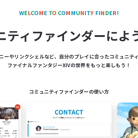
W
E
L
C
O
M
E
T
O
C
O
M
M
U
N
I
T
Y
F
I
N
D
E
R
!
カンパニー
フリーカンパニー
NEW
ニティファインダーによ
ニーやリンクシェルなど、自分のプレイに合ったコミュニテ
ファイナルファンタジーXIVの世界をもっと楽しもう！
Naja_Haje
Sleepy Moogle
追加メンバー募集
追加メンバー募集
Alpha [Light]
Alpha [Light]
コミュニティファインダーの使い方
動時間
活動時間
7:00
24:00
16:00
日
平日
7:00
2:00
8:00
末
週末
29
クティブメンバー数
アクティブメンバー数