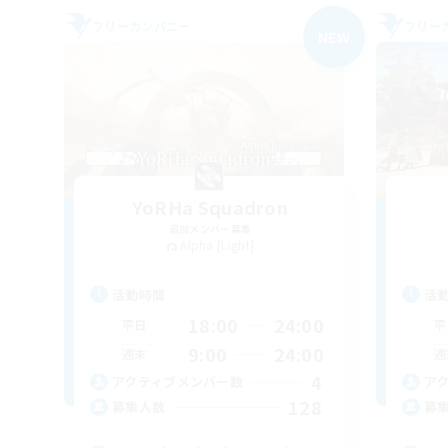
フリーカンパニー
フリー
NEW
YoRHa Squadron
追加メンバー募集
Alpha [Light]
活動時間
活
18:00
24:00
平日
平
9:00
24:00
週末
週
4
アクティブメンバー数
ア
128
募集人数
募