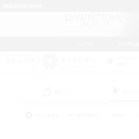
ニュース
FFXIVを
DATA CENTER
Light
ALL
フリー
(74)
アピールタグ
#初心者/若葉歓迎
#絶挑戦
#学生中心
#なんでも楽しむ
#モブハント
#
#演奏
#ミラプリ（ミラ