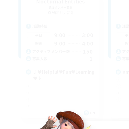
-Nocturnal Entities-
追加メンバー募集
Alpha [Light]
活動時間
活
9:00
3:00
平日
平
9:00
4:00
週末
週
150
アクティブメンバー数
ア
1
募集人数
募
♪♥Helpful♥Fun♥Learning
am
♥♪
EN
募集期間: 2026/09/06 まで