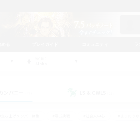
始める
プレイガイド
コミュニティ
ラ
WORLD
Alpha
カンパニー
LS & CWLS
(47)
(27)
#立ち上げメンバー募集
#零式挑戦
#社会人中心
#まったり
体験歓迎
#クラフター中心
#ロールプレイ
#ギャザラー中心
ージュプリズム）
#スクリーンショット撮影
#クリア目指して頑張る